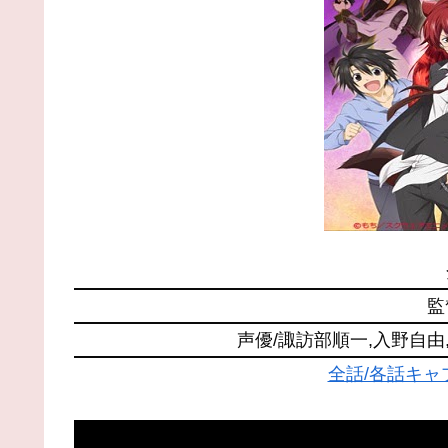
監
声優/諏訪部順一,入野自由
全話/各話キ