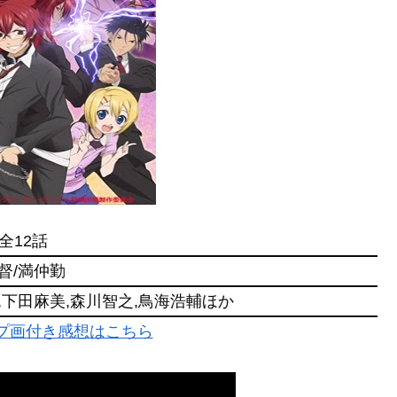
全12話
督/満仲勤
,下田麻美,森川智之,鳥海浩輔ほか
ャプ画付き感想はこちら