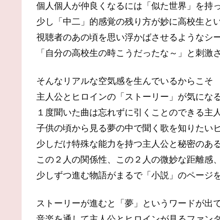
個人個人が仲良くなるには「似た世界」を持
少し「中二」的感覚の残り方が妙に高校生と
視聴者のあの頃を思い浮かばさせるようなシ
「自分の高校生の時こうだったな～」と刺激
そんなリアルな空気感を生んでいるからこそ
主人公とヒロインの「ストーリー」が気にな
１度聞いた曲は忘れずに引くことのできる主
子供の頃から見る夢の中で聞く歌を知りたい
少しだけ特殊な能力を持つ主人公と秘密のあ
この２人の関係性、この２人の微妙な距離感
少しずつ進む物語がまるで「小説」のページ
ストーリーが進むと「夢」というワードが出
音楽を通して主人公とヒロインが見るファン