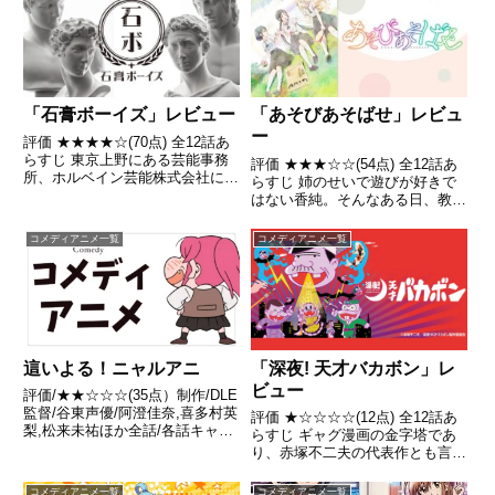
「石膏ボーイズ」レビュー
「あそびあそばせ」レビュ
ー
評価 ★★★★☆(70点) 全12話あ
らすじ 東京上野にある芸能事務
評価 ★★★☆☆(54点) 全12話あ
所、ホルベイン芸能株式会社に就
らすじ 姉のせいで遊びが好きで
職した美大出身の新卒１年目・石
はない香純。そんなある日、教室
本美希 引用- Wikipedia
で「あっちむいてホイ」をしてい
る華子と転入生のオリヴィアの声
コメディアニメ一覧
コメディアニメ一覧
が気になって…引用- Wikipedia
「深夜! 天才バカボン」レ
這いよる！ニャルアニ
ビュー
評価/★★☆☆☆(35点）制作/DLE
監督/谷東声優/阿澄佳奈,喜多村英
評価 ★☆☆☆☆(12点) 全12話あ
梨,松来未祐ほか全話/各話キャプ
らすじ ギャグ漫画の金字塔であ
画付き感想はこちらあらすじ高校
り、赤塚不二夫の代表作とも言え
生の八坂真尋はある日、夜道で怪
る「天才バカボン」が、前作から
物に襲われるも突如現れた謎の少
18年ぶりに、細川徹監督のオリ
コメディアニメ一覧
コメディアニメ一覧