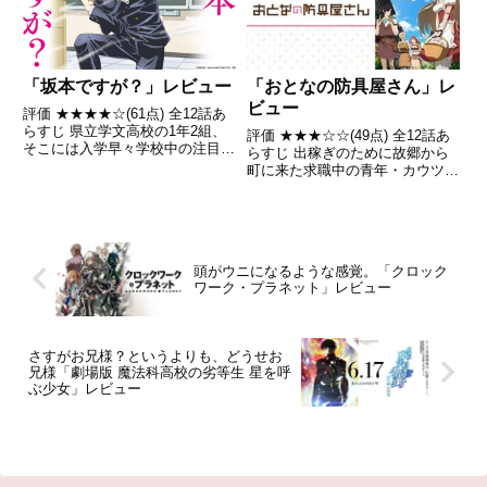
「坂本ですが？」レビュー
「おとなの防具屋さん」レ
ビュー
評価 ★★★★☆(61点) 全12話あ
らすじ 県立学文高校の1年2組、
評価 ★★★☆☆(49点) 全12話あ
そこには入学早々学校中の注目を
らすじ 出稼ぎのために故郷から
集める男がいた。彼の名は坂本。
町に来た求職中の青年・カウツ
注目を集める要因は彼のその行動
が、店員募集の張り紙が張られた
の美しさにあった。 引用-
防具屋をのぞき込むと、そこには
Wikipedia
何やら怪しげな行いをしている男
女2人・ナーデンとリリエッタが
いた引用- Wikipe...
頭がウニになるような感覚。「クロック
ワーク・プラネット」レビュー
さすがお兄様？というよりも、どうせお
兄様「劇場版 魔法科高校の劣等生 星を呼
ぶ少女」レビュー