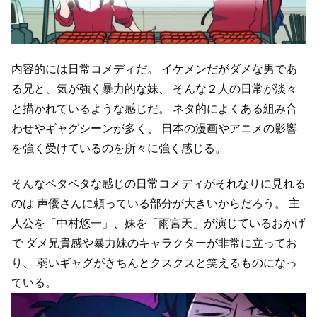
内容的には日常コメディだ。
イケメンだがダメな男であ
る兄と、気が強く暴力的な妹、
そんな２人の日常が淡々
と描かれているような感じだ。
ネタ的によくある組み合
わせやギャグシーンが多く、
日本の漫画やアニメの影響
を強く受けているのを所々に強く感じる。
そんなベタベタな感じの日常コメディがそれなりに見れる
のは
声優さんに頼っている部分が大きいからだろう。
主
人公を「中村悠一」、妹を「雨宮天」が演じているおかげ
で
ダメ兄貴感や暴力妹のキャラクターが非常に立ってお
り、
弱いギャグがきちんとクスクスと笑えるものになっ
ている。