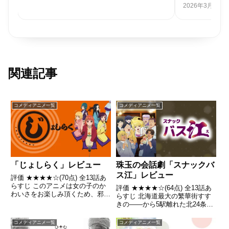
2026年3月28日
関連記事
コメディアニメ一覧
コメディアニメ一覧
珠玉の会話劇「スナックバ
「じょしらく」レビュー
ス江」レビュー
評価 ★★★★☆(70点) 全13話あ
らすじ このアニメは女の子のか
評価 ★★★★☆(64点) 全13話あ
わいさをお楽しみ頂くため、邪魔
らすじ 北海道最大の繁華街すす
にならない程度の差し障りのない
きの――から5駅離れた北24条。
会話をお楽しみ頂く番組です引
この町の「スナックバス江」は、
用- Wikipedia
バス江ママと、チーママの明美さ
コメディアニメ一覧
コメディアニメ一覧
んの楽しいお店。引用- Wikipedia