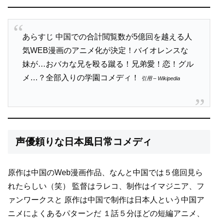
あらすじ 中国での合計閲覧数が5億回を越える人
気WEB漫画のアニメ化が決定！バイオレンスな
妹が…おバカな兄を殴る蹴る！兄弟愛！恋！グル
メ…？全部入りの学園コメディ！
引用 – Wikipedia
声優頼りな日本風日常コメディ
原作は中国のWeb漫画作品、なんと中国では５億回見ら
れたらしい（笑）
監督はラレコ、制作はイマジニア、フ
ァンワークスと
原作は中国で制作は日本人という中国ア
ニメによくあるパターンだ
１話５分ほどの短編アニメ、