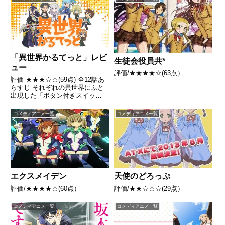
女に救われる。その少女は、自身
ジナルストーリーでTVアニメ化
がクトゥルー神話...
決定！引用- Wikipedia
「異世界かるてっと」レビ
生徒会役員共*
ュー
評価/★★★★☆(63点）
評価 ★★★☆☆(59点) 全12話あ
らすじ それぞれの異世界にふと
出現した「ボタン付きスイッ
チ」。これを様々な経緯で押して
しまったことで、学校と思われる
コメディアニメ一覧
コメディアニメ一覧
グラウンドへと飛ばされてしまう
引用- Wikipedia
エクスメイデン
天使のどろっぷ
評価/★★★★☆(60点）
評価/★★☆☆☆(29点）
コメディアニメ一覧
コメディアニメ一覧