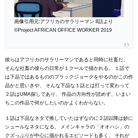
画像引用元:アフリカのサラリーマン 8話より
©Project AFRICAN OFFICE WORKER 2019
彼らはアフリカのサラリーマンであると同時に社畜だ。
そんな社畜の彼らの日常が１クールで描かれる。
１話で
は下品ではあるもののブラックジョークをやるのがこの作
品かと思いきや、
そんな下品な１話とは打って変わって
２話はUMA探しであり、
作品の方向性が読めず、いまい
ちこの作品で何がしたいのかよくわからない。
１話は下品なネタで推していたはずなのに２話以降は妙に
シュールなネタになる。
メインキャラの「オオハシ」の
クズっぷりが中心に描かれるエピソードも多く、
それが