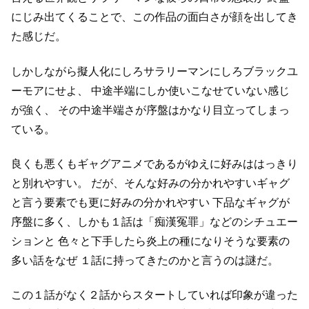
にじみ出てくることで、この作品の面白さが顔を出してき
た感じだ。
しかしながら擬人化にしろサラリーマンにしろブラックユ
ーモアにせよ、
中途半端にしか使いこなせていない感じ
が強く、
その中途半端さが序盤はかなり目立ってしまっ
ている。
良くも悪くもギャグアニメであるがゆえに好みははっきり
と別れやすい。
だが、そんな好みの分かれやすいギャグ
と言う要素でも更に好みの分かれやすい
下品なギャグが
序盤に多く、しかも１話は「痴漢冤罪」などのシチュエー
ションと
色々と下手したら炎上の種になりそうな要素の
多い話をなぜ
１話に持ってきたのかと言うのは謎だ。
この１話がなく２話からスタートしていれば印象が違った