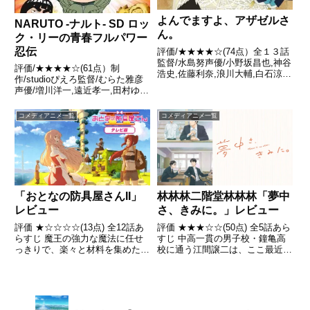
よんでますよ、アザゼルさ
NARUTO -ナルト- SD ロッ
ん。
ク・リーの青春フルパワー
忍伝
評価/★★★★☆(74点）全１３話
監督/水島努声優/小野坂昌也,神谷
評価/★★★★☆(61点）制
浩史,佐藤利奈,浪川大輔,白石涼子
作/studioぴえろ監督/むらた雅彦
ほか全話/各話キャプ画付き感想
声優/増川洋一,遠近孝一,田村ゆか
はこちらあらすじ芥辺探偵事務所
りほか全話/各話キャプ画付き感
で働く女子大生・佐隈りん子。
想はこちらあらすじイカス熱血の
コメディアニメ一覧
コメディアニメ一覧
彼女は雇い主である芥辺に素質を
ガイ先生のもと、同じ班のテンテ
見出され、助手とし...
ンやネジを振りまわしながら、
碧い野獣ロック・リー...
林林林二階堂林林林「夢中
「おとなの防具屋さんII」
さ、きみに。」レビュー
レビュー
評価 ★★★☆☆(50点) 全5話あら
評価 ★☆☆☆☆(13点) 全12話あ
すじ 中高一貫の男子校・鐘亀高
らすじ 魔王の強力な魔法に任せ
校に通う江間譲二は、ここ最近、
っきりで、楽々と材料を集めた一
風変わりなクラスメート・林美良
行はその帰り道、天空から降って
から変な絡まれ方をされている。
くる防具と遭遇する。引用-
引用- Wikipedia
Wikipedia