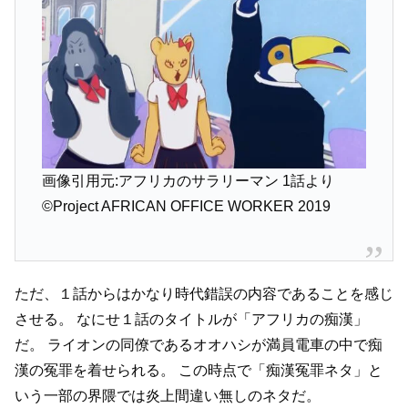
画像引用元:アフリカのサラリーマン 1話より
©Project AFRICAN OFFICE WORKER 2019
ただ、１話からはかなり時代錯誤の内容であることを感じ
させる。
なにせ１話のタイトルが「アフリカの痴漢」
だ。
ライオンの同僚であるオオハシが満員電車の中で痴
漢の冤罪を着せられる。
この時点で「痴漢冤罪ネタ」と
いう一部の界隈では炎上間違い無しのネタだ。