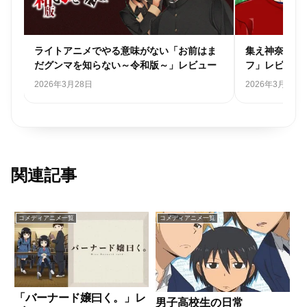
ま
集え神奈川県民「#神奈川に住んでるエル
共感性羞恥の
ー
フ」レビュー
る」再レビュ
2026年3月18日
2025年11月6日
関連記事
コメディアニメ一覧
コメディアニメ一覧
「バーナード嬢曰く。」レ
男子高校生の日常