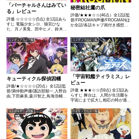
「バーチャルさんはみてい
秘密結社鷹の爪
る」レビュー
評価/★★★☆☆(46点）全12話監
評価 ☆☆☆☆☆(5点) 全12話あら
督/FROGMAN声優/FROGMANほ
すじ 電脳少女シロ、猫宮ひな
か全話/各話キャプ画付き感想は
た、月ノ美兎、田中ヒメ、鈴木ヒ
こちら あらすじ心優しい総統率
ナをはじめ、総勢30名超の
いる、間抜けな悪の秘密結社「鷹
VTuberが出演するTVアニメ「バ
の爪団」が世界征服を目指して
コメディアニメ一覧
コメディアニメ一覧
ーチャルさんはみている」引用-
様々な作戦を考えるものの、最後
Wikipedia
には非常識で正義...
「宇宙戦艦ティラミス」レ
キューティクル探偵因幡
ビュー
評価/★☆☆☆☆(20点）全12話監
評価 ★★★☆☆(59点) 全13話あ
督/満仲勤声優/諏訪部順一,入野自
らすじ 舞台は、人間が生活圏を
由,下田麻美,森川智之,鳥海浩輔ほ
宇宙にまで拡大し相応の時が過ぎ
か全話/各話キャプ画付き感想は
た未来世界。「宇宙歴0156
こちら あらすじ主人公の因幡洋
年」、人類は「地球連邦」と「メ
は人工授精により産まれた狼男で
コメディアニメ一覧
コメディアニメ一覧
トゥスの民」と呼称される勢力に
毛に異様な執着を見せる毛フェチ
二分し、双方が一進一退の宇宙大
の秘密警察犬（シ...
戦を繰り広げていた引用-...