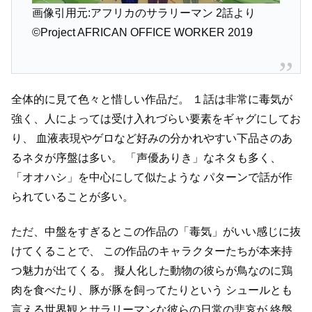
画像引用元:アフリカのサラリーマン 2話より
©Project AFRICAN OFFICE WORKER 2019
全体的に見て色々と惜しい作品だ。
１話は非常に毒気が
強く、人によっては受け入れづらい要素をギャグにしてお
り、
血液表現やゲロなど好みの分かれやすい下品さのあ
るネタが序盤は多い。
「声優ありき」なネタも多く、
「オオハシ」を中心にして似たような
パターンで話が作
られていることが多い。
ただ、中盤をすぎるとこの作品の「毒気」がいい感じに抜
けてくることで、
この作品のキャラクターたちが本来持
つ魅力が出てくる。
擬人化した動物の彼らが鳥なのに鶏
肉を食べたり、豚が豚を飼ってたりという
シュールとも
言える世界観とサラリーマンな彼らの日常の悲哀が
終盤