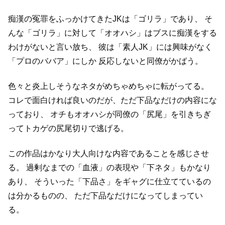
痴漢の冤罪をふっかけてきたJKは「ゴリラ」であり、
そ
んな「ゴリラ」に対して「オオハシ」はブスに痴漢をする
わけがないと言い放ち、
彼は「素人JK」には興味がなく
「プロのババア」にしか
反応しないと同僚がかばう。
色々と炎上しそうなネタがめちゃめちゃに転がってる。
コレで面白ければ良いのだが、ただ下品なだけの内容にな
っており、
オチもオオハシが同僚の「尻尾」を引きちぎ
ってトカゲの尻尾切りで逃げる。
この作品はかなり大人向けな内容であることを感じさせ
る。
過剰なまでの「血液」の表現や「下ネタ」もかなり
あり、
そういった「下品さ」をギャグに仕立てているの
は分かるものの、
ただ下品なだけになってしまってい
る。