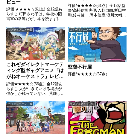
ビュー
評価/★★★★☆(61点）全12話監
評価 ★★★★☆(61点) 全12話あ
督/高松信司声優/入野自由,杉田智
らすじ 町田さわ子は、学校の図
和,鈴村健一,岡本信彦,浪川大輔ほ
書室の常連だが、本を読まずに読
か全話/各話キャプ画付き感想は
んだ気になって語りたいグータラ
こちら あらすじタダクニ、ヒデ
読書家引用- Wikipedia
ノリ、ヨシタケの三人は男子校に
コメディアニメ一覧
コメディアニメ一覧
通うごく普通の高校生。ある日の
放課後、 いつも...
これぞダイレクトマーケテ
監督不行届
ィング型ギャグアニメ「は
評価/★★★★☆(67点）
がねオーケストラ」レビュ
ー
評価★★★★☆(66点）全12話あ
らすじ 人が生きていける場所が
僅かしか残っていない、荒廃した
大地。これは、そんな厳しい環境
の中で必死に生きるクレハ達が
コメディアニメ一覧
コメディアニメ一覧
――ゲーム「はがねオーケスト
ラ」の宣伝に奮闘する物語。引用
- Wikipedia