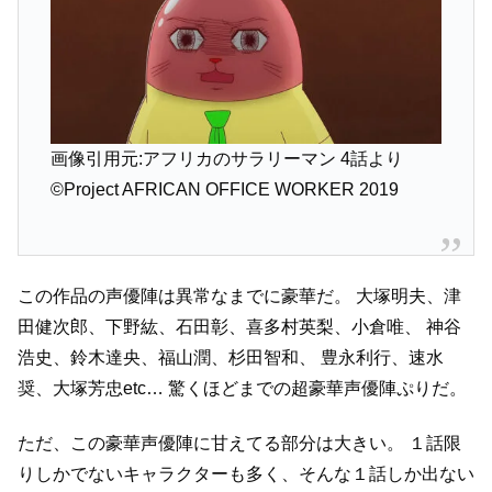
画像引用元:アフリカのサラリーマン 4話より
©Project AFRICAN OFFICE WORKER 2019
この作品の声優陣は異常なまでに豪華だ。
大塚明夫、津
田健次郎、下野紘、石田彰、喜多村英梨、小倉唯、
神谷
浩史、鈴木達央、福山潤、杉田智和、 豊永利行、速水
奨、大塚芳忠etc…
驚くほどまでの超豪華声優陣ぷりだ。
ただ、この豪華声優陣に甘えてる部分は大きい。
１話限
りしかでないキャラクターも多く、そんな１話しか出ない