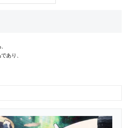
品、
品であり、