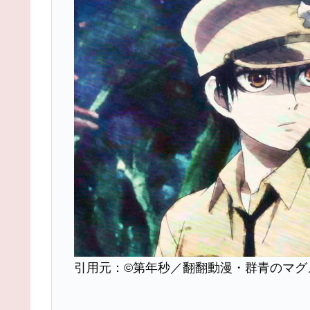
引用元：©第年秒／翻翻動漫・群青のマグ