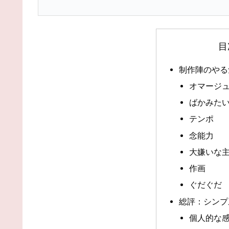
目
制作陣のやる
オマージ
ばかみた
テンポ
念能力
大嫌いな
作画
ぐだぐだ
総評：シンプ
個人的な