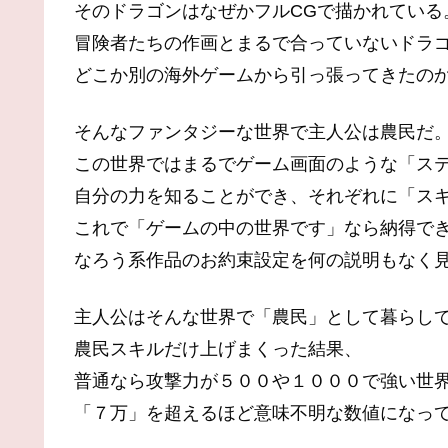
そのドラゴンはなぜかフルCGで描かれている
冒険者たちの作画とまるで合っていないドラゴ
どこか別の海外ゲームから引っ張ってきたの
そんなファンタジーな世界で主人公は農民だ
この世界ではまるでゲーム画面のような「ス
自分の力を知ることができ、それぞれに「ス
これで「ゲームの中の世界です」なら納得で
なろう系作品のお約束設定を何の説明もなく
主人公はそんな世界で「農民」として暮らし
農民スキルだけ上げまくった結果、
普通なら攻撃力が５００や１０００で強い世
「７万」を超えるほど意味不明な数値になっ