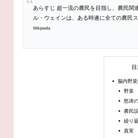
あらすじ 超一流の農民を目指し、農民関
ル・ウェインは、ある時遂に全ての農民ス
Wikipedia
目
脳内野菜
野菜
怒涛
農民
繰り
真実