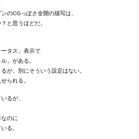
。
ンのCGっぽさ全開の描写は、
か？と思うほどだ。
。
テータス」表示で
キル」がある。
きるが、別にそういう設定はない。
見せられる。
ているが、
界なのに
ている。