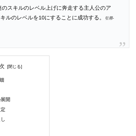
連のスキルのレベル上げに奔走する主人公のア
キルのレベルを10にすることに成功する。
引用-
次
畑
の展開
設定
返し