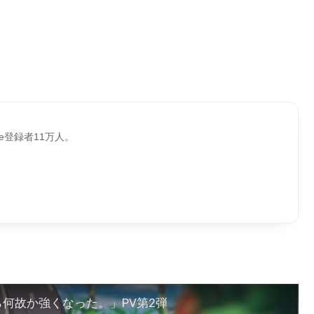
be登録者11万人。
何故か強くなった。」PV第2弾