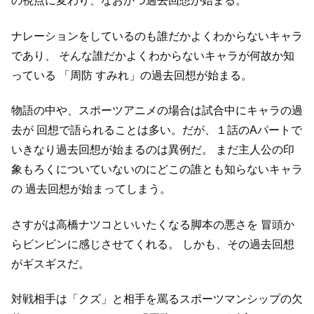
の視点に変わり、なおかつ過去回想が始まる。
ナレーションをしているのも誰だかよくわからないキャラ
であり、
そんな誰だかよくわからないキャラが何故か知
っている
「周防 すみれ」の過去回想が始まる。
物語の中や、スポーツアニメの場合は試合中にキャラの過
去が
回想で語られることは多い。だが、１話のAパートで
いきなり過去回想が始まるのは異例だ。
まだ主人公の印
象もろくについていないのにどこの誰とも知らないキャラ
の
過去回想が始まってしまう。
さすがは高橋ナツコといいたくなる脚本の悪さを
冒頭か
らビンビンに感じさせてくれる。
しかも、その過去回想
がギスギスだ。
対戦相手は「クズ」と相手を罵るスポーツマンシップの欠