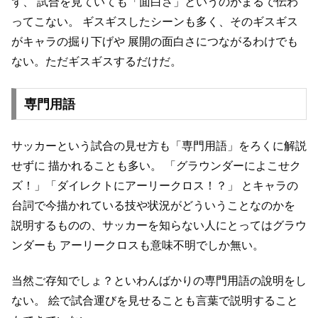
ず、
試合を見ていても「面白さ」というのがまるで伝わ
ってこない。
ギスギスしたシーンも多く、そのギスギス
がキャラの掘り下げや
展開の面白さにつながるわけでも
ない。ただギスギスするだけだ。
専門用語
サッカーという試合の見せ方も「専門用語」をろくに解説
せずに
描かれることも多い。
「グラウンダーによこせク
ズ！」「ダイレクトにアーリークロス！？」
とキャラの
台詞で今描かれている技や状況がどういうことなのかを
説明するものの、サッカーを知らない人にとってはグラウ
ンダーも
アーリークロスも意味不明でしか無い。
当然ご存知でしょ？といわんばかりの専門用語の說明をし
ない。
絵で試合運びを見せることも言葉で説明すること