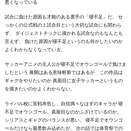
悪くなっている
試合に負けた原因も才能のある選手の「寝不足」だ。
せ
っかくの公式戦の１試合目という大切な試合にも関わら
ず、
ダイジェストチックに描かれる試合なのもなんとも
言えず、
負けた原因が寝不足というのも何がしたいのか
よくわからなくなっている。
サッカーアニメの主人公が寝不足でオウンゴールで負けま
したという
展開はある意味斬新ではあるが、この作品は
ギャグをやりたいのか
真面目に女子サッカーというもの
を描きたいのかよくわからない。
ライバル校に宣戦布告し、自信満々なはずのキャラが
寝
不足でオウンゴール。真面目なのかふざけているのか。
シリアスとギャグのバランスが悪い。
寝不足でオウンゴ
ールだけなら最悪飲み込めたが、
次の話では体育祭での