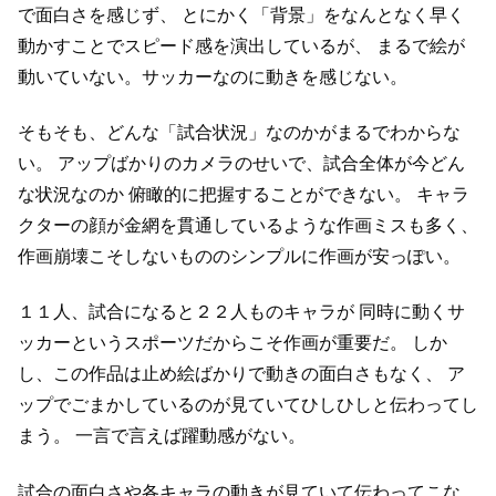
で面白さを感じず、
とにかく「背景」をなんとなく早く
動かすことでスピード感を演出しているが、
まるで絵が
動いていない。サッカーなのに動きを感じない。
そもそも、どんな「試合状況」なのかがまるでわからな
い。
アップばかりのカメラのせいで、試合全体が今どん
な状況なのか
俯瞰的に把握することができない。
キャラ
クターの顔が金網を貫通しているような作画ミスも多く、
作画崩壊こそしないもののシンプルに作画が安っぽい。
１１人、試合になると２２人ものキャラが
同時に動くサ
ッカーというスポーツだからこそ作画が重要だ。
しか
し、この作品は止め絵ばかりで動きの面白さもなく、
ア
ップでごまかしているのが見ていてひしひしと伝わってし
まう。
一言で言えば躍動感がない。
試合の面白さや各キャラの動きが見ていて伝わってこな