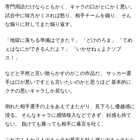
専門用語だけならともかく、キャラの口がとにかく悪い。
試合中に味方がミスれば怒り、相手チームを煽り、
そん
な煽りに対してまた煽り返す。
「地獄に落ちる準備はできた？」
「どけのろま」
「てめ
ぇはなにができるんだよ？」
「いかせねぇよクソブ
ス！」
などと平然と言い散らかすのがこの作品だ。
サッカー選
手は口が悪いですとも言いたいのかと思うほど
基本的に
クチの悪いキャラしか居ない。
倒れた相手選手の上をあえてまたがり、見下ろし優越感に
浸る。
そんなキャラに感情移入などできず、好感も持て
ない。
負けても勝っても相手に暴言を吐く。
これで１人か２人のキャラが暴言を吐く感じのキャラなら