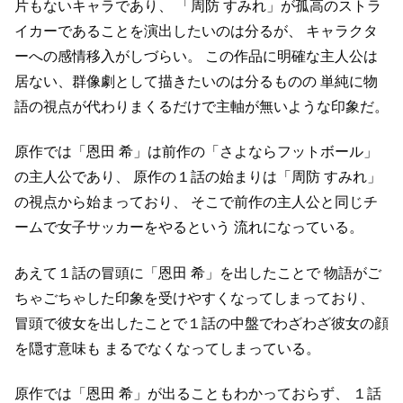
片もないキャラであり、
「周防 すみれ」が孤高のストラ
イカーであることを演出したいのは分るが、
キャラクタ
ーへの感情移入がしづらい。
この作品に明確な主人公は
居ない、群像劇として描きたいのは分るものの
単純に物
語の視点が代わりまくるだけで主軸が無いような印象だ。
原作では「恩田 希」は前作の「さよならフットボール」
の主人公であり、
原作の１話の始まりは「周防 すみれ」
の視点から始まっており、
そこで前作の主人公と同じチ
ームで女子サッカーをやるという
流れになっている。
あえて１話の冒頭に「恩田 希」を出したことで
物語がご
ちゃごちゃした印象を受けやすくなってしまっており、
冒頭で彼女を出したことで１話の中盤でわざわざ彼女の顔
を隠す意味も
まるでなくなってしまっている。
原作では「恩田 希」が出ることもわかっておらず、
１話