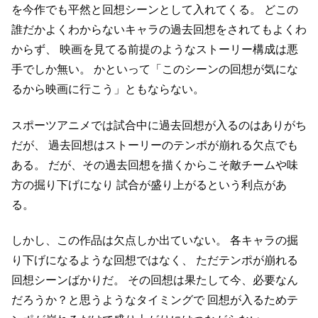
を今作でも平然と回想シーンとして入れてくる。
どこの
誰だかよくわからないキャラの過去回想をされてもよくわ
からず、
映画を見てる前提のようなストーリー構成は悪
手でしか無い。
かといって「このシーンの回想が気にな
るから映画に行こう」ともならない。
スポーツアニメでは試合中に過去回想が入るのはありがち
だが、
過去回想はストーリーのテンポが崩れる欠点でも
ある。
だが、その過去回想を描くからこそ敵チームや味
方の掘り下げになり
試合が盛り上がるという利点があ
る。
しかし、この作品は欠点しか出ていない。
各キャラの掘
り下げになるような回想ではなく、
ただテンポが崩れる
回想シーンばかりだ。
その回想は果たして今、必要なん
だろうか？と思うようなタイミングで
回想が入るためテ