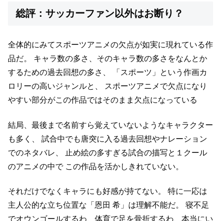
総評：サッカーファン以外はお断り？
全体的にみてスポーツアニメの欠点が如実に現れている作
品だ。
キャラ数の多さ、そのキャラ数の多さをなんとか
するための過去回想の多さ、
「スポーツ」という作画カ
ロリーの高いジャンルと、
スポーツアニメで欠点になり
やすい部分がこの作品ではそのまま欠点になっている
結局、最後まで名前すら覚えていないようなキャラクター
も多く、
試合中でも唐突に入る過去回想やナレーション
でのネタバレ、
止め絵の多すぎる試合の描写と１クール
のアニメの中で
この作品を活かしきれていない。
それだけでなくキャラにも好感が持てない。
特に一応は
主人公的な立ち位置な「恩田 希」は理解不能だ。
寝不足
でオウンゴールするわ、体育で足を骨折するわ、本当にい