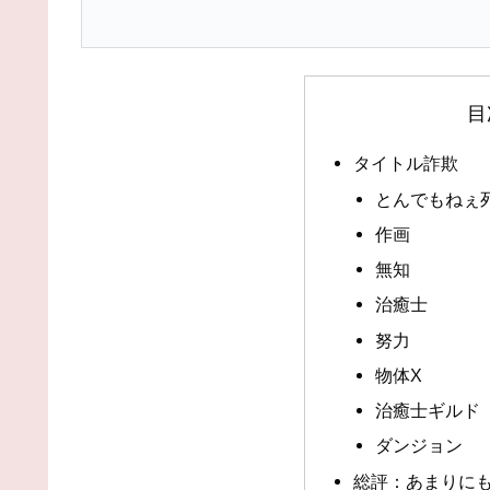
目
タイトル詐欺
とんでもねぇ
作画
無知
治癒士
努力
物体X
治癒士ギルド
ダンジョン
総評：あまりに