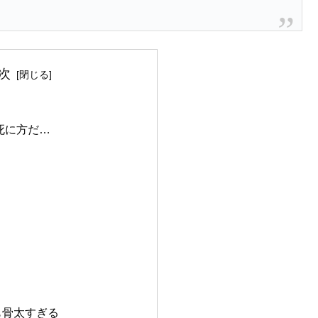
次
死に方だ…
も骨太すぎる