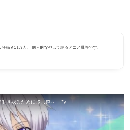
ube登録者11万人。 個人的な視点で語るアニメ批評です。
で生き残るために歩む道～」PV