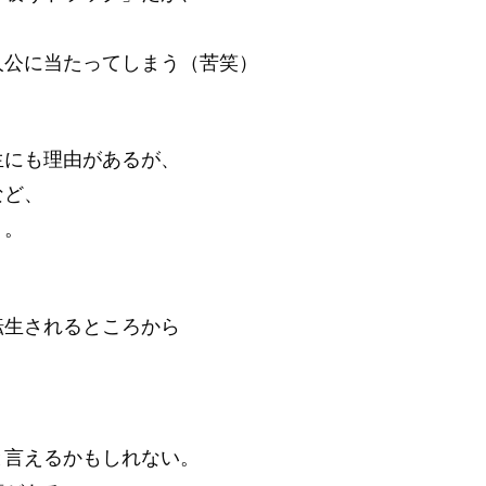
人公に当たってしまう（苦笑）
生にも理由があるが、
など、
う。
、
転生されるところから
と言えるかもしれない。