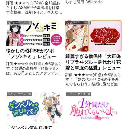
らすじ引用- Wikipedia
評価 ★★☆☆☆(32点) 全12話あ
らすじ ASMR甲子園出場を目指
す高校生、浅草ゆりと、そんな彼
女をどこか冷ややかに見守る蔵前
ぱんだゆりとぱんだ引用-
セクシーアニメ一覧
セクシーアニメ一覧
Wikipedia
懐かしの昭和SEがツボ
綺麗すぎる僧侶枠「大正偽
「ノゾ×キミ 」レビュー
りブラヰダル～身代わり花
評価★☆☆☆☆(17点）全3話あら
嫁と軍服の猛愛」レビュー
すじ 普通の高校生・須賀キミオ
は、ある日ふとしたアクシデント
評価 ★★★☆☆(41点) 全8話あら
から女子更衣室のロッカーに閉じ
すじ 「妹の代わりに俺の子を産
込められてしまう。そして、その
んでもらおう」結婚に愛など無
ロッカーをたまたま開けたのは、
い、そう思っていた。軍人の猛愛
同じマンションに住むクラスメイ
を知るまで――引用- Wikipedia
セクシーアニメ一覧
セクシーアニメ一覧
ト・小嶺ノゾミであった。ノ...
「ダンベル何キロ持て