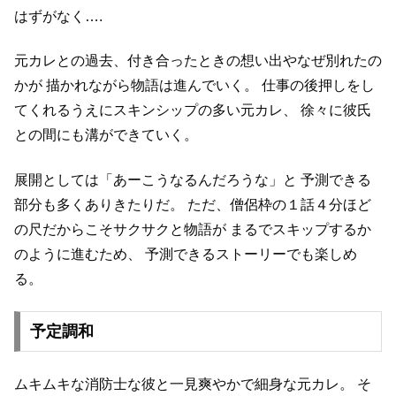
はずがなく….
元カレとの過去、付き合ったときの想い出やなぜ別れたの
かが
描かれながら物語は進んでいく。
仕事の後押しをし
てくれるうえにスキンシップの多い元カレ、
徐々に彼氏
との間にも溝ができていく。
展開としては「あーこうなるんだろうな」と
予測できる
部分も多くありきたりだ。
ただ、僧侶枠の１話４分ほど
の尺だからこそサクサクと物語が
まるでスキップするか
のように進むため、
予測できるストーリーでも楽しめ
る。
予定調和
ムキムキな消防士な彼と一見爽やかで細身な元カレ。
そ