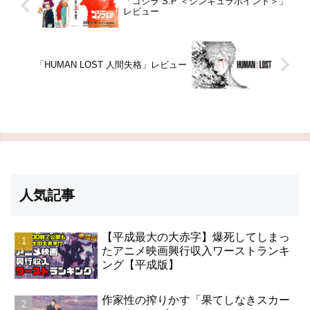
「ゴジラ S.P ＜シンギュラポイント＞」
レビュー
「HUMAN LOST 人間失格」レビュー
人気記事
【平成最大の大赤字】爆死してしまっ
たアニメ映画興行収入ワーストランキ
ング【平成版】
作家性の搾りかす「果てしなきスカー