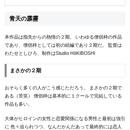
青天の霹靂
本作品は指先からの熱情の２期。
いわゆる僧侶枠の作品
であり、僧侶枠としては初の続編であり２期だ。
監督は
わたせとしひろ、制作はStudio HōKIBOSHI
まさかの２期
おそらく多くの人がこう感じただろう。
まさかの２期で
ある（苦笑）
僧侶枠は基本的に１クールで完結している
作品も多い。
大体がヒロインの女性と恋愛関係になる男性と最初は強引
に
色々迫られつつ、なんだかんだあって最終的には恋人