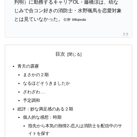
判明）に勤務するキャリアOL・藤橋涼は、幼な
じみで合コン好きの消防士・水野颯馬を恋愛対象
とは見ていなかった。
引用- Wikipedia
目次
青天の霹靂
まさかの２期
なるほどそうきましたか
ざわざわ….
予定調和
総評：妙な満足感のある２期
個人的な感想：時期
指先から本気の熱情2-恋人は消防士を配信中のサ
イトを探す