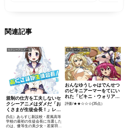
関連記事
セクシーアニメ一覧
セクシーアニメ一覧
おんなゆうしゃはでんせつ
のビキニアーマーをてにい
れた「ビキニ・ウォリアー
規制の仕方を工夫しないセ
ズ」レビュー
評価/★★☆☆☆(35点）
クシーアニメはダメだ「お
くさまが生徒会長！」レビ
ュー
(5点）あらすじ新設校・星風高等
学校の最初の生徒会長に当選した
のは、優等生の美少女・若菜羽衣