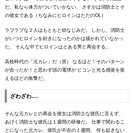
だ。私なら体力がついていかない。
さすがは消防士とそ
の彼女である（ちなみにヒロインはただのOL）
ラブラブな２人はもともと幼なじみだ。
しかし、消防士
がいつヒロインを好きになったのかは描かれていなかっ
た。
そんな中でヒロインはとある男と再会する。
高校時代の「元カレ」だ（笑）
なるほど！そのパターン
が合ったか！と思わず頭の電球が
ピコンと光る感覚を覚
えるほどの衝撃だ。
ざわざわ….
そんな元カレとの再会を彼女は消防士な彼氏に言えず、
あげく消防士な彼氏は１週間の研修だ。
仕事で関わるこ
とになった元カレ、彼氏が不在の１週間。
何も起きない