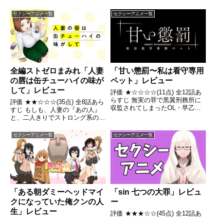
だった。副会長の和泉隼斗は自由
すぎる羽衣の言動を苦々しく思っ
セクシーアニメ一覧
セクシーアニメ一覧
ていたが、ある日彼女は隼斗の家
へ現れ、彼の嫁になると言い出
す。実は羽衣と隼斗の親同士
が、...
全編ストゼロまみれ「人妻
「甘い懲罰〜私は看守専用
の唇は缶チューハイの味が
ペット」レビュー
して」レビュー
評価 ★☆☆☆☆(11点) 全12話あ
らすじ 無実の罪で黒翼刑務所に
評価 ★★☆☆☆(35点) 全8話あら
収監されてしまったOL・早乙女
すじ もしも、人妻の『あの人』
陽菜｡彼女に待ち受けていたのは
と、二人きりでストロング系の缶
引用- Wikipedia
チューハイを心ゆくまで飲む機会
が訪れたら…自堕落な生活を送る
セクシーアニメ一覧
セクシーアニメ一覧
大学生のツヨシ 引用- Wikipedia
「ある朝ダミーヘッドマイ
「sin 七つの大罪」レビュ
クになっていた俺クンの人
ー
生」レビュー
評価 ★★★☆☆(45点) 全12話あ