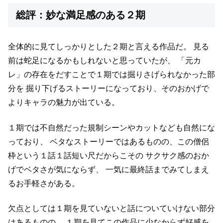
総評：妙な満足感のある２期
全体的に見てしっかりとした２期と言える作品だ。
見る
前は蛇足になるかもしれないと思っていたが、
「元カ
レ」の存在をだすことで１期では掘りさげられなかった部
分を
掘り下げるストーリーになっており、そのおかげで
よりキャラの魅力が出ている。
１期では不自然だった規制シーンやカットなども自然にな
っており、
ベタなストーリーではあるものの、この僧侶
枠という１話１話短い尺だからこその
サクサク感のおか
げでベタさが気にならず、
一気に最終話までみてしまえ
るお手軽さがある。
欠点としては１期を見ていないと話についていけない部分
はあるものの、
１期を見てこの作品に少なからず好感を