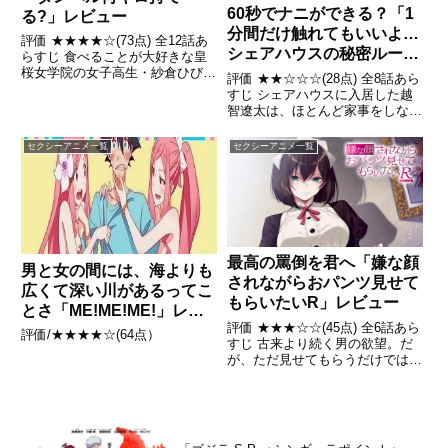
60秒でナニができる？「1
る?」レビュー
分間だけ触れてもいいよ…
評価 ★★★★☆(73点) 全12話あ
シェアハウスの秘密ルー
らすじ 食べることが大好きな皇
ル。」レビュー
桜女学院の女子高生・紗倉ひびき
評価 ★★☆☆☆(28点) 全8話あら
は友人の上原彩也香から最近太り
すじ シェアハウスに入居した越
気味であることを指摘される。引
智遼太は、ほとんど家事をしない
用- Wikipedia
住人花岡桃香・綾瀬奏と、家事を
するたびに1分間彼女たちの身体
セクシーアニメ一覧
セクシーアニメ一覧
を触ってもいいという約束を結
ぶ。引用- Wikipedia
最高の罵倒を君へ「嫌な顔
男と女の間には、海よりも
されながらおパンツ見せて
広くて深い川があるってこ
もらいたいR」レビュー
とさ「ME!ME!ME!」レビ
評価 ★★★☆☆(45点) 全6話あら
ュー
評価/★★★★☆(64点）
すじ 古来より続く男の欲望。だ
が、ただ見せてもらうだけでは物
足りない。“嫌な顔”とともに見せ
てもらう、その背徳の瞬間…！
引用- Wikipedia