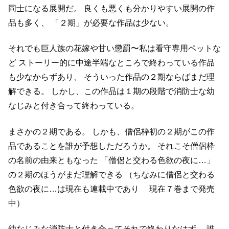
同士になる展開だ。
良くも悪くも分かりやすい展開の作
品も多く、
「２期」が必要な作品は少ない。
それでも巨人族の花嫁や甘い懲罰〜私は看守専用ペットな
ど
ストーリー的に中途半端なところで終わっている作品
も少なからずあり、
そういった作品の２期ならばまだ理
解できる。
しかし、この作品は１期の段階で消防士な幼
なじみと付き合って終わっている。
まさかの２期である。
しかも、僧侶枠初の２期がこの作
品であることを誰が予想しただろうか。
それこそ僧侶枠
の名前の由来ともなった
「僧侶と交わる色欲の夜に…」
の２期のほうがまだ理解できる
（ちなみに僧侶と交わる
色欲の夜に…は現在も連載中であり
現在７巻まで発売
中）
幼なじみな消防士と付き合ってそれで終わりなはず。
誰