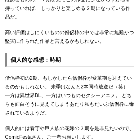
持っていれば、
しっかりと楽しめる２期になっている作
品だ。
高い評価はしにくいものの僧侶枠の中では非常に無難かつ
堅実に作られた作品と言えるかもしれない。
個人的な感想：時期
僧侶枠初の2期、もしかしたら僧侶枠が変革期を迎えてい
るのかもしれない。
来季はなんと2本同時放送だ（笑）
一方は異世界BL、一方はいつものセクシーアニメ。
どち
らも面白そうに見えてしまうあたり私もだいぶ僧侶枠に毒
されているようだ。
個人的には看守や巨人族の花嫁の２期を是非見たいので、
ComicFestaさん、ご一考お願いします。