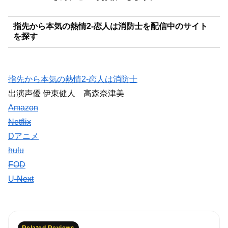
指先から本気の熱情2-恋人は消防士を配信中のサイト
を探す
指先から本気の熱情2-恋人は消防士
出演声優 伊東健人 高森奈津美
Amazon
Netflix
Dアニメ
hulu
FOD
U
-Next
Related Reviews