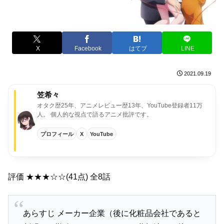
X
Facebook
はてブ
LINE
2021.09.19
笠希々
オタク歴25年、アニメレビュー歴13年、YouTube登録者11万
人。
個人的な視点で語るアニメ批評です。
プロフィール
X
YouTube
評価 ★★★☆☆(41点) 全8話
あらすじ メーカー企業（後に化粧品会社であると