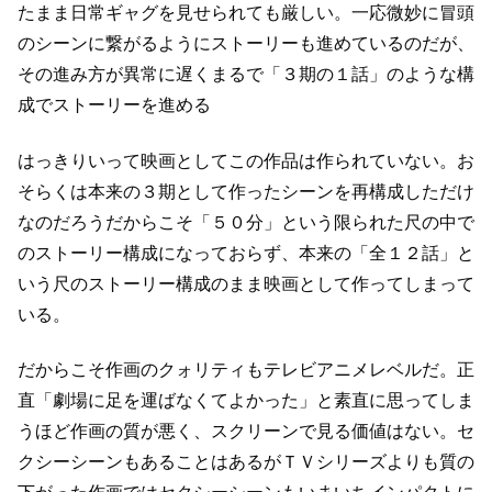
たまま
日常ギャグを見せられても厳しい。
一応微妙に冒頭
のシーンに繋がるようにストーリーも進めているのだが、
その進み方が異常に遅くまるで「３期の１話」のような構
成でストーリーを進める
はっきりいって映画としてこの作品は作られていない。
お
そらくは本来の３期として作ったシーンを再構成しただけ
なのだろう
だからこそ「５０分」という限られた尺の中で
のストーリー構成になっておらず、
本来の「全１２話」と
いう尺のストーリー構成のまま
映画として作ってしまって
いる。
だからこそ作画のクォリティもテレビアニメレベルだ。
正
直「劇場に足を運ばなくてよかった」と素直に思ってしま
うほど
作画の質が悪く、スクリーンで見る価値はない。
セ
クシーシーンもあることはあるがＴＶシリーズよりも質の