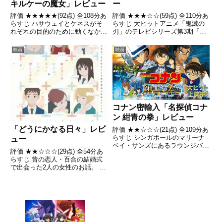
キルケーの魔女」レビュー
ー
評価 ★★★★★(92点) 全108分あ
評価 ★★★☆☆(59点) 全110分あ
らすじ ハサウェイとケネスがそ
らすじ 大ヒットアニメ「鬼滅の
れぞれの目的のために動くなか、
刃」のテレビシリーズ第3期「刀
ギギもまた自分の役割のため、ホ
鍛冶の里編」の放送開始（2023
ンコンへと旅立つ。 引用-
年4月）を前に、第2期「遊郭
映画
映画
Wikipedia
編」の第10、11話と「刀鍛冶の
里編」の第1話を特別劇場上映。
引用- Wikip...
コナン密輸入「名探偵コナ
ン 紺青の拳」レビュー
「どうにかなる日々」レビ
評価 ★★☆☆☆(21点) 全109分あ
らすじ シンガポールのマリーナ
ュー
ベイ・サンズにあるラウンジバー
評価 ★★☆☆☆(29点) 全54分あ
で、実業家で犯罪行動心理学者の
らすじ 昔の恋人・百合の結婚式
レオン・ローが弁護士のシェリリ
で出会った2人の女性のお話。 引
ン・タンとある取引について話し
用- Wikipedia
合った直後、シェリリンが何者か
に刺殺され彼女の車も...