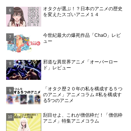
オタクが選ぶ！？日本のアニメの歴史
を変えたスゴいアニメ１４
今世紀最大の爆死作品「ChaO」レビ
ュー
邪道な異世界アニメ「オーバーロー
ド」レビュー
「オタク歴２０年の私を構成する５つ
のアニメ」アニメコラム #私を構成す
る5つのアニメ
刮目せよ、これが僧侶枠だ！「僧侶枠
アニメ」特集アニメコラム