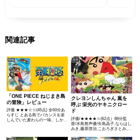
関連記事
映画
映画
「ONE PIECE ねじまき島
クレヨンしんちゃん 嵐を
の冒険」レビュー
呼ぶ 栄光のヤキニクロー
評価 ★★★☆☆(45点) 全60分あ
ド
らすじ とある島でバカンスを楽
評価/★★★★☆(62点）88分監
しんでいた麦わらの一味。しかし
督/水島努声優/矢島晶子,ならはし
そんな中、ゴーイングメリー号が
みき,藤原啓治,こおろぎさとみ,真
目の前で盗まれてしまった。引
柴摩利ほか全話/各話キャプ画付
用- Wikipedia
き感想はこちらあらすじある朝の
映画
映画