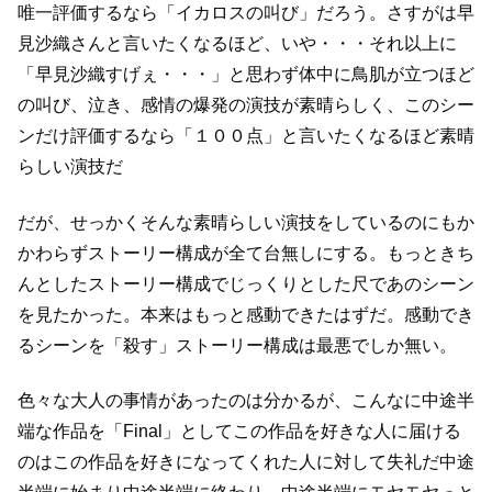
唯一評価するなら「イカロスの叫び」だろう。
さすがは早
見沙織さんと言いたくなるほど、いや・・・それ以上に
「早見沙織すげぇ・・・」と思わず体中に鳥肌が立つほど
の
叫び、泣き、感情の爆発の演技が素晴らしく、
このシー
ンだけ評価するなら「１００点」と言いたくなるほど素晴
らしい演技だ
だが、せっかくそんな素晴らしい演技をしているのにもか
かわらず
ストーリー構成が全て台無しにする。
もっときち
んとしたストーリー構成でじっくりとした尺であのシーン
を見たかった。
本来はもっと感動できたはずだ。
感動でき
るシーンを「殺す」ストーリー構成は最悪でしか無い。
色々な大人の事情があったのは分かるが、
こんなに中途半
端な作品を「Final」としてこの作品を好きな人に届ける
のは
この作品を好きになってくれた人に対して失礼だ
中途