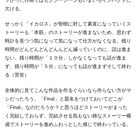
下がった作画では
セクシーシーンもいまいちインパクトに
欠ける。
せっかく「イカロス」が智樹に対して素直になっていくス
トーリーも
「本筋」のストーリーが進まないため、思わず
時計を見つつ
気になって気になって仕方がなくなる。
残り
時間がどんどんどんどんんどん減っていくのに、話は進ま
ない。
残り時間が「１０分」しかなくなっても話が進ま
ず、
残り時間が「５分」になっても話が進まず
そして終わ
る（苦笑）
全体的に見てこんな作品を作るぐらいなら作らない方がマ
シだったろう。
「Final」と題名をつけておいてどこが
「Final」なのだろうか？と思うほど
ストーリーがまった
く完結しておらず、
完結させる気もない雑なストーリー構
成でストーリーを進め
ふわっとした感じで終わっている。