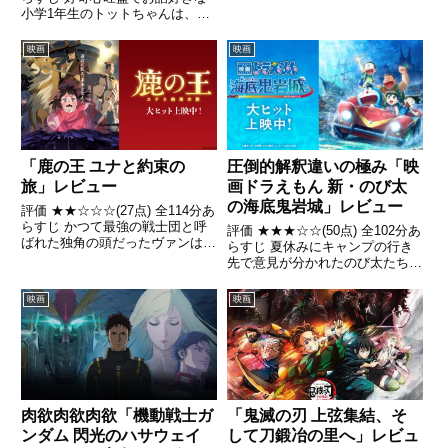
全話/各話キャプ画付き感想はこ
小学1年生のトットちゃんは、落
ちら あらすじ大友克洋監督「火
ち着きがないことを理由に学校を
要鎮」、森田修平監督「九十
退学させられてしまう。東京・自
映画
映画
九」、安藤裕章監督...
由が丘にあるトモエ学園に通うこ
とになったトットちゃんは、恩師
となる小林校長先生と...
「鹿の王 ユナと約束の
圧倒的解釈違いの極み「映
旅」レビュー
画ドラえもん 新・のび太
の海底鬼岩城」レビュー
評価 ★★☆☆☆(27点) 全114分あ
らすじ かつて最強の戦士団と呼
評価 ★★★☆☆(50点) 全102分あ
ばれた独角の頭だったヴァンはツ
らすじ 夏休みにキャンプの行き
オル帝国に敗れ、岩塩鉱で奴隷と
先で意見が分かれたのび太たち
して囚われていた。あ引用-
は、ドラえもんの提案で海の真ん
Wikipedia
中でキャンプをすることになる。
映画
映画
引用- Wikipedia
肉欲肉欲肉欲「機動戦士ガ
「鬼滅の刃 上弦集結、そ
ンダム 閃光のハサウェイ
して刀鍛冶の里へ」レビュ