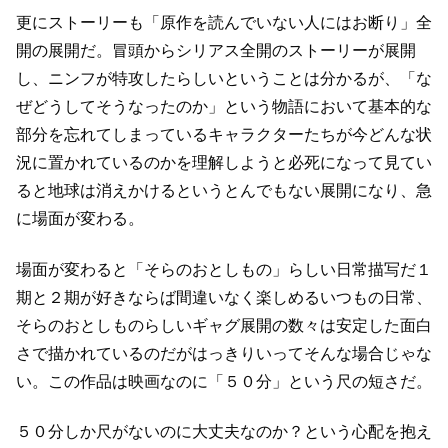
更にストーリーも「原作を読んでいない人にはお断り」全
開の展開だ。
冒頭からシリアス全開のストーリーが展開
し、
ニンフが特攻したらしいということは分かるが、
「な
ぜどうしてそうなったのか」という物語において基本的な
部分を忘れてしまっている
キャラクターたちが今どんな状
況に置かれているのかを
理解しようと必死になって見てい
ると地球は消えかけるというとんでもない展開になり、
急
に場面が変わる。
場面が変わると「そらのおとしもの」らしい日常描写だ
１
期と２期が好きならば間違いなく楽しめるいつもの日常、
そらのおとしものらしいギャグ展開の数々は安定した面白
さで描かれているのだが
はっきりいってそんな場合じゃな
い。
この作品は映画なのに「５０分」という尺の短さだ。
５０分しか尺がないのに大丈夫なのか？という心配を抱え