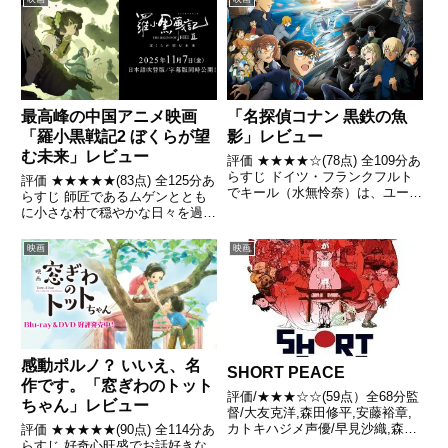
野原家、いつもに輪をかけて貧相
な朝食に、とてもご機嫌斜めなし
んのすけ達。だがそ...
最高峰の中国アニメ映画
「名探偵コナン 黒鉄の魚
「羅小黒戦記2 ぼくらが望
影」レビュー
む未来」レビュー
評価 ★★★★☆(78点) 全109分あ
らすじ ドイツ・フランクフルト
評価 ★★★★★(83点) 全125分あ
でキール（水無怜奈）は、ユーロ
らすじ 師匠であるムゲンととも
ポールの女性職員ニーナを追跡し
に小さな村で穏やかな日々を過ご
ていた。キールはニーナを追い詰
していたシャオヘイだったが、あ
めつつも彼女を逃がそうとする
る時、とある会館への襲撃事件
映画
映画
が、ジンが背後からキールの肩ご
が、長きにわたって保たれていた
とニーナを撃ち抜いて殺...
妖精の世界の平和を脅かす。 引
用- Wikipedi...
感動ポルノ？ いいえ、名
SHORT PEACE
作です。「窓ぎわのトット
評価/★★★☆☆(59点）全68分監
ちゃん」レビュー
督/大友克洋,森田修平,安藤裕章,
カトキハジメ声優/早見沙織,森田
評価 ★★★★★(90点) 全114分あ
成一,山寺宏一,悠木碧,草尾毅ほか
らすじ 好奇心旺盛でお話好きな