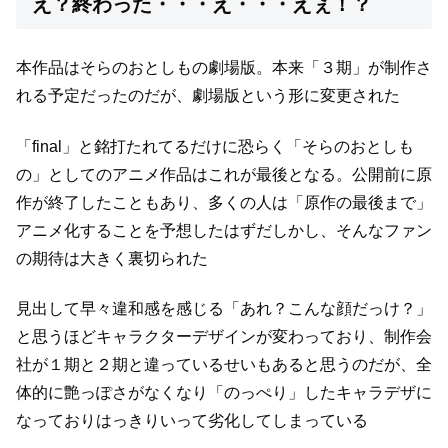
え？終わった・・・え・・・えぇ！？
本作品はそらのおとしもの劇場版。
本来「３期」が制作さ
れる予定だったのだが、
劇場版という形に変更された
「final」と銘打たれてるだけに恐らく「そらのおとしも
の」としての
アニメ作品はこれが最後となる。
公開前に原
作が終了したこともあり、多くの人は
「原作の最後まで」
アニメ化することを予想したはずだ
しかし、そんなファン
の期待は大きく裏切られた
見出して早々違和感を感じる
「あれ？こんな顔だっけ？」
と思うほどキャラクターデザインが変わっており、
制作会
社が１期と２期と違っているせいもあると思うのだが、
全
体的に艶っぽさがなくなり「のっぺり」したキャラデザに
なっており
はっきりいって劣化してしまっている