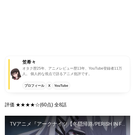
笠希々
オタク歴25年、アニメレビュー歴13年、YouTube登録者11万
人。 個人的な視点で語るアニメ批評です。
プロフィール
X
YouTube
評価 ★★★★☆(60点) 全8話
TVアニメ『アークナイツ【冬隠帰路/PERISH IN FROST】』最終話（第16話）予告映像