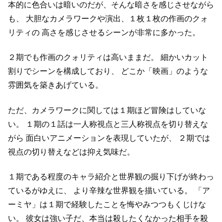
本的に色合いは暗いのだが、そんな暗さを感じさせながら
も、
大胆なカメラワークや演出、１枚１枚の作画のクォ
リティの
高さを感じさせるシーンが非常に多かった。
２期でも作画のクォリティは高いままだ。
細かいカット
割りでシーンを構成しており、
どこか「映画」のような
雰囲気を築きあげている。
ただ、カメラワークに関しては１期ほど冒険はしていな
い。
１期の１話は一人称視点と三人称視点を切り替えな
がら
面白いアニメーションを表現していたが、
２期では
視点の切り替えなどは抑え気味だ。
１期である程度のキャラ紹介と世界観の掘り下げが終わっ
ているがゆえに、
より辛辣な世界観を描いている。
「ア
ーミヤ」は１期で経験したことを悔やみつつもくじけな
い。
彼女は強い子だ、本当は殺したくなかった相手を殺