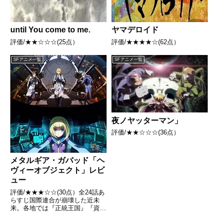
until You come to me.
ヤマデロイド
評価/★★☆☆☆(25点）
評価/★★★★☆(62点）
SFアニメ一覧
SFアニメ一覧
夜ノヤッターマン」
評価/★★☆☆☆(36点）
メタルギア・ガバッド「ヘ
ヴィーオブジェクト」レビ
ュー
評価/★★★☆☆(30点）全24話あ
らすじ国際連合が崩壊した近未
来。各地では『正統王国』『資本
企業』『情報同盟』『信心組織』