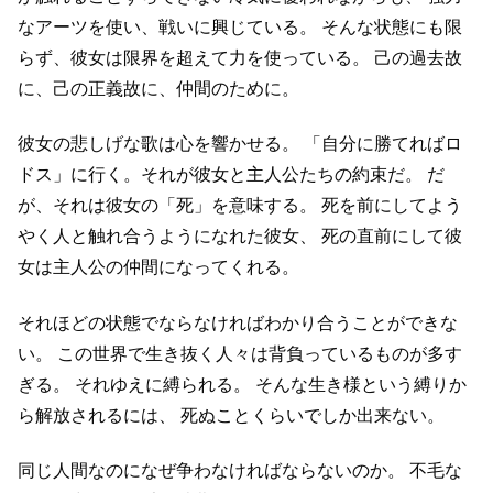
なアーツを使い、戦いに興じている。
そんな状態にも限
らず、彼女は限界を超えて力を使っている。
己の過去故
に、己の正義故に、仲間のために。
彼女の悲しげな歌は心を響かせる。
「自分に勝てればロ
ドス」に行く。それが彼女と主人公たちの約束だ。
だ
が、それは彼女の「死」を意味する。
死を前にしてよう
やく人と触れ合うようになれた彼女、
死の直前にして彼
女は主人公の仲間になってくれる。
それほどの状態でならなければわかり合うことができな
い。
この世界で生き抜く人々は背負っているものが多す
ぎる。
それゆえに縛られる。
そんな生き様という縛りか
ら解放されるには、
死ぬことくらいでしか出来ない。
同じ人間なのになぜ争わなければならないのか。
不毛な