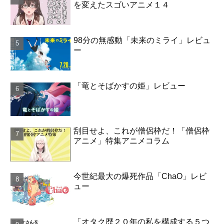
を変えたスゴいアニメ１４
98分の無感動「未来のミライ」レビュ
ー
「竜とそばかすの姫」レビュー
刮目せよ、これが僧侶枠だ！「僧侶枠
アニメ」特集アニメコラム
今世紀最大の爆死作品「ChaO」レビ
ュー
「オタク歴２０年の私を構成する５つ