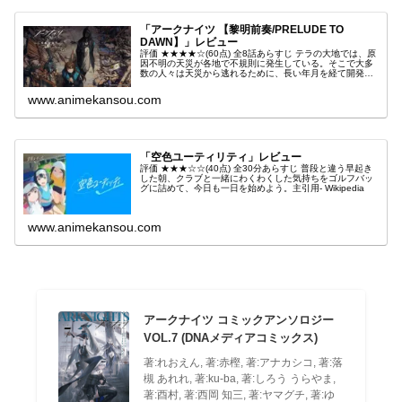
「アークナイツ 【黎明前奏/PRELUDE TO
DAWN】」レビュー
評価 ★★★★☆(60点) 全8話あらすじ テラの大地では、原
因不明の天災が各地で不規則に発生している。そこで大多
数の人々は天災から逃れるために、長い年月を経て開発さ
れた移動都市で暮らすようになった。引用- Wikipedia
www.animekansou.com
「空色ユーティリティ」レビュー
評価 ★★★☆☆(40点) 全30分あらすじ 普段と違う早起き
した朝、クラブと一緒にわくわくした気持ちをゴルフバッ
グに詰めて、今日も一日を始めよう。主引用- Wikipedia
www.animekansou.com
アークナイツ コミックアンソロジー
VOL.7 (DNAメディアコミックス)
著:れおえん, 著:赤樫, 著:アナカシコ, 著:落
槻 あれれ, 著:ku-ba, 著:しろう うらやま,
著:酉村, 著:西岡 知三, 著:ヤマグチ, 著:ゆ