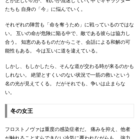
とが正しいのか、
戦いが混迷していく中でキャラクター
たちも
自身の「今」に悩んでいく。
それぞれの陣営も「命を奪うため」に戦っているのではな
い。
互いの命が危険に陥る中で、敵である彼らは協力し
合う。
知恵のあるものだからこそ、会話による和解の可
能性もある。
今は互いに道を違えている。
しかし、もしかしたら、そんな道が交わる時が来るのかも
しれない。
絶望とすくいのない状況で一筋の救いという
名の光が見えてくる。
だがそれでも、争いは止まらな
い。
冬の女王
フロストノヴァは重度の感染症者だ。
痛みを抑え、他者
が触れることすらできない冷気に覆われながらも、
強力