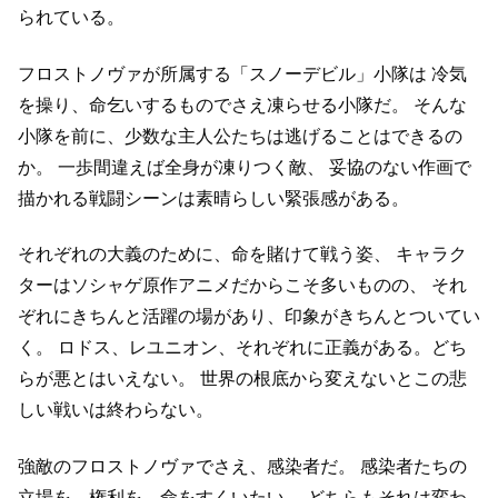
られている。
フロストノヴァが所属する「スノーデビル」小隊は
冷気
を操り、命乞いするものでさえ凍らせる小隊だ。
そんな
小隊を前に、少数な主人公たちは逃げることはできるの
か。
一歩間違えば全身が凍りつく敵、
妥協のない作画で
描かれる戦闘シーンは素晴らしい緊張感がある。
それぞれの大義のために、命を賭けて戦う姿、
キャラク
ターはソシャゲ原作アニメだからこそ多いものの、
それ
ぞれにきちんと活躍の場があり、印象がきちんとついてい
く。
ロドス、レユニオン、それぞれに正義がある。どち
らが悪とはいえない。
世界の根底から変えないとこの悲
しい戦いは終わらない。
強敵のフロストノヴァでさえ、感染者だ。
感染者たちの
立場を、権利を、命をすくいたい。
どちらもそれは変わ