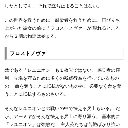
したとしても、
それで立ち止まることはない。
この世界を救うために、感染者を救うために。
再び立ち
上がった彼女の前に「フロストノヴァ」が
現れるところ
から２期の物語は始まる。
フロストノヴァ
敵である「レユニオン」も１枚岩ではない。
感染者の権
利、立場を守るために多くの残虐行為を行っているもの
の、
命を奪うことに抵抗がないものや、
必要なく命を奪
うことに抵抗するものもいる。
そんなレユニオンとの戦いの中で怯える兵士もいる。
だ
が、アーミヤがそんな怯える兵士に寄り添う。
基本的に
「レユニオン」は強敵だ、
主人公たちは苦戦ばかり強い