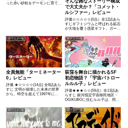
そんな雑なストーリー構成
った赤い砂粒をデーモンに育て、
で大丈夫か？「コメット・
「アナ」と名付けて仲良く暮らし
ルシファー」レビュー
ている。引用- Wikipedia
評価☆☆☆☆☆(0点）全12話あら
すじギフトジウムと呼ばれる鉱石
が大地を覆う惑星ギフト。ガーデ
ン・インディゴの街に住む少年ソ
ウゴ・アマギは、研究者の母を持
SFアニメ一覧
SFアニメ一覧
ち、鉱石集めを趣味としていた。
ある日、赤く光る鉱石を発見した
ソウゴはクラスメイトの少女...
全員無能「ターミネーター
荻窪を舞台に描かれるSF
0」レビュー
初恋物語？「宇宙パトロー
ルルル子」レビュー
評価 ★☆☆☆☆(14点) 全8話あら
すじ 文明が崩壊した未来の世界
評価★★★☆☆(59点）全13話あ
から、時空を超えて1997年に送
らすじ 銀河指定宇宙移民地区・
り込まれたひとりの戦士。引用-
OGIKUBOに住むルル子は、同居
Wikipedia
する父親が宇宙パトロールの刑事
であるということ以外はごく普通
SFアニメ一覧
SFアニメ一覧
の女子中学生だった。引用 -
Wikipedia