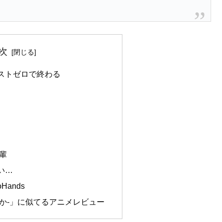
次
ストゼロで終わる
輩
い…
ands
あやか‐」に似てるアニメレビュー