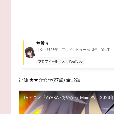
笠希々
オタク歴25年、アニメレビュー歴13年、YouT
プロフィール
X
YouTube
評価 ★★☆☆☆(27点) 全12話
TVアニメ『AYAKA ‐あやか‐』Main PV｜20