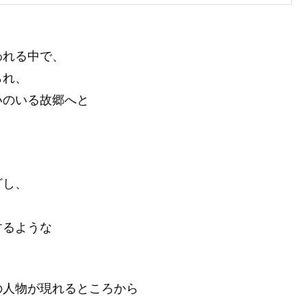
。
われる中で、
られ、
いのいる故郷へと
ざし、
するような
の人物が現れるところから