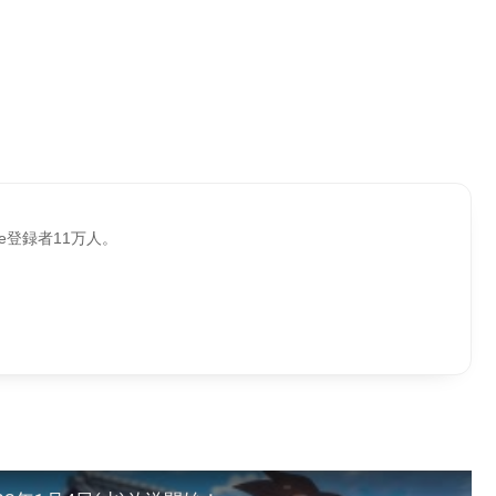
be登録者11万人。