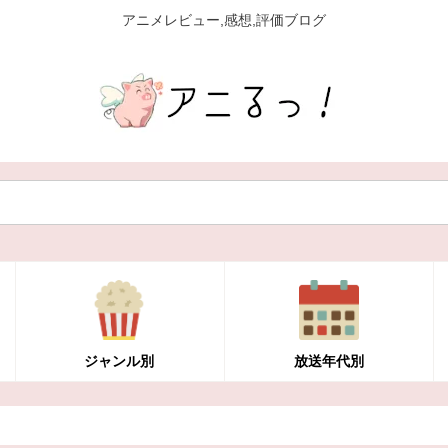
アニメレビュー,感想,評価ブログ
ジャンル別
放送年代別