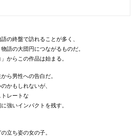
物語の終盤で訪れることが多く、
、物語の大団円につながるものだ。
白」からこの作品は始まる。
性から男性への告白だ。
いのかもしれないが、
ストレートな
側に強いインパクトを残す。
どの立ち姿の女の子。