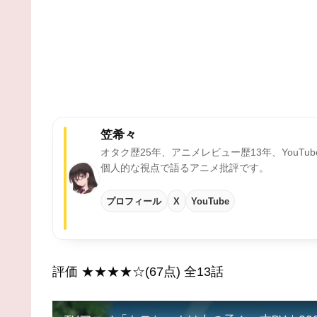
笠希々
オタク歴25年、アニメレビュー歴13年、YouTu
個人的な視点で語るアニメ批評です。
プロフィール
X
YouTube
評価 ★★★★☆(67点) 全13話