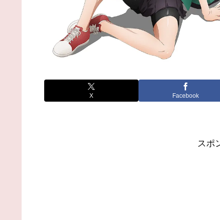
X
Facebook
スポ