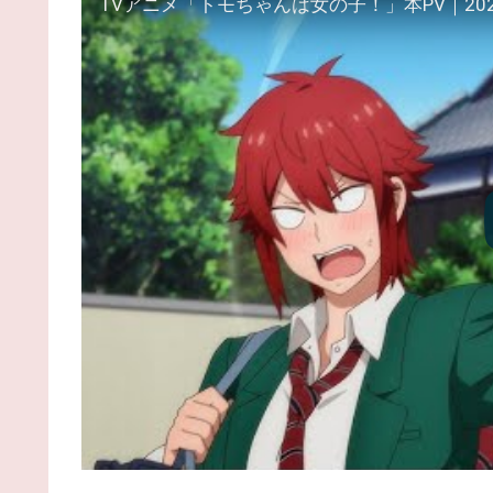
TVアニメ「トモちゃんは女の子！」本PV｜202