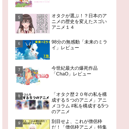
オタクが選ぶ！？日本のア
ニメの歴史を変えたスゴい
アニメ１４
98分の無感動「未来のミラ
イ」レビュー
今世紀最大の爆死作品
「ChaO」レビュー
「オタク歴２０年の私を構
成する５つのアニメ」アニ
メコラム #私を構成する5つ
のアニメ
刮目せよ、これが僧侶枠
だ！「僧侶枠アニメ」特集