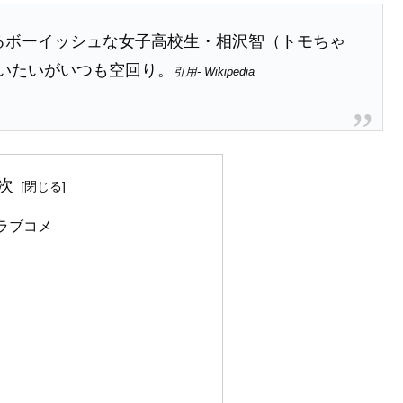
るボーイッシュな女子高校生・相沢智（トモちゃ
らいたいがいつも空回り。
引用- Wikipedia
次
ラブコメ