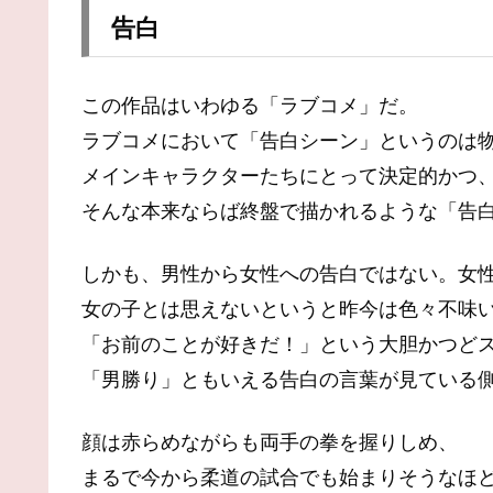
告白
この作品はいわゆる「ラブコメ」だ。
ラブコメにおいて「告白シーン」というのは
メインキャラクターたちにとって決定的かつ
そんな本来ならば終盤で描かれるような「告
しかも、男性から女性への告白ではない。女
女の子とは思えないというと昨今は色々不味
「お前のことが好きだ！」という大胆かつど
「男勝り」ともいえる告白の言葉が見ている
顔は赤らめながらも両手の拳を握りしめ、
まるで今から柔道の試合でも始まりそうなほ