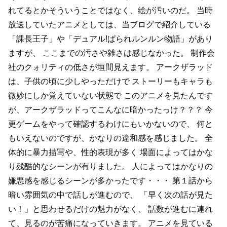
れてるとかそういうことではなく、絵が汚いのだ。
当時
放送していたアニメとしては、当ブログで紹介している
「課長王子」や「デュアル!ぱられルンルン物語」があり
ますが、
ここまでの汚さや雑さは感じなかった。
制作会
社のクォリティの低さが垣間見えます。
アークザラッド
は、子供の頃に少しやっただけで
ストーリーもキャラも
微妙にしか覚えていない状態で
このアニメを見たんです
が、アークザラッドってこんなに暗かったっけ？？？
今
更ゲームをやって確認するわけにもいかないので、
何と
もいえないのですが、かなりの違和感を感じました。
全
体的に暴力描写や、性的表現が多く
場面によってはかな
り残酷的なシーンが有りました。
人によってはかなりの
嫌悪感を感じるシーンが多かったです・・・
第１話から
暗い雰囲気の中で話しが進むので、
「早く次の話が見た
い！」と思わせるだけの魅力がなく、
話数が進むに連れ
て、見るのが苦痛になっていきます。
アニメを見ている