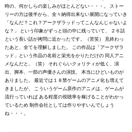
時の、何かしらの楽しみがほとんどない・・・。
ストー
リーの方は後半から、全々納得出来ない展開になっていき
「なんだ？これ？アークザラッドってこんなんじゃないよ
な？」
という印象がずっと頭の中に残っていて、
２６話
という長い話が拷問に近かったです。（苦笑）
見終わっ
たあと、全てを理解しました。
この作品は「アークザラ
ッド」という作品の名前と栄光をかりただけの
同人アニ
メなんだと。（笑）
それぐらいクォリティが低く、演
出、脚本、一部の声優さんの演技。
本当にひどいものが
ありました。
最近では１８禁ゲームのアニメ化も増えて
きましたが、
こういうゲーム原作のアニメは、ゲームが
流行っていれば
ある程度の視聴率を稼げることがわかっ
ているため
制作会社としては作りやすいんでしょう
ね・・・。