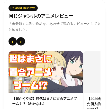
Related Reviews
同じジャンルのアニメレビュー
「未分類」に近い作品を、あわせて読めるレビューとしてま
とめました。
‹
›
個人
【超かぐや姫】時代はまさに百合アニメブ
【2026年
ーム！？【わたなれ】
た個人的アニ
vol27】