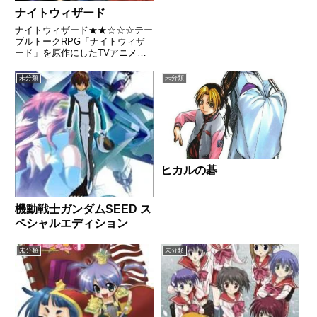
ナイトウィザード
ナイトウィザード★★☆☆☆テー
ブルトークRPG「ナイトウィザ
ード」を原作にしたTVアニメ。
裏界の魔王たちは、長年に渡って
人間界に侵略を試みてきた。それ
未分類
未分類
は、200X年4月から「マジカル・
ウォーフェア」と呼ばれる戦争に
突入。その戦争を終結させる...
ヒカルの碁
機動戦士ガンダムSEED ス
ペシャルエディション
未分類
未分類