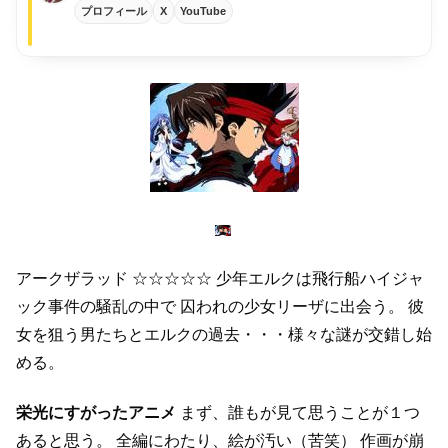
プロフィール
X
YouTube
アークザラッド
☆☆☆☆☆
少年エルクは飛行船ハイジャ
ック事件の騒乱の中で
囚われの少女リーザに出会う。
彼
女を狙う男たちとエルクの過去・・・様々な謎が交錯し始
める。
栄光にすがったアニメ
まず、誰もが見て思うことが１つ
あると思う。
全編にわたり、絵が汚い（苦笑）
作画が崩