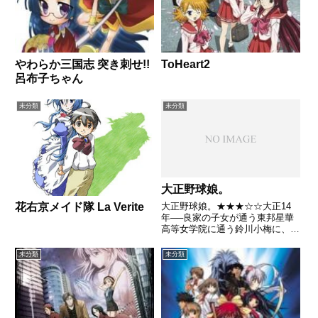
やわらか三国志 突き刺せ!!
ToHeart2
呂布子ちゃん
未分類
未分類
大正野球娘。
大正野球娘。★★★☆☆大正14
花右京メイド隊 La Verite
年──良家の子女が通う東邦星華
高等女学院に通う鈴川小梅に、親
友の小笠原晶子が、「一緒に野球
をしていただきたいの!」と声を
未分類
未分類
掛けた。突然のお願いに、思わず
頷いてしまう小梅。しかし、なぜ
野球なのか?ルールも、使う道
具...