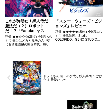
これが弥助だ！黒人侍だ！
「スター・ウォーズ：ビジ
魔法だ（？）ロボット
ョンズ」レビュー
だ！？「Yasuke -ヤス
評価 ★★★★★(80点) 全9話あら
ケ-」レビュー
すじ 神風動画、Studio
評価 ★★☆☆☆(28点) 全6話あら
COLORIDO、GENO STUDIO、
すじ 舞台はメカと魔法の入り交
TRIGGER、Kinema Citrus、
じる群雄割拠の戦国時代。戦いの
Production I.G、サイエンス
日々を経て一度は隠居の身となっ
SARUの7つのスタジオが、スタ
た史上最強の浪人ヤスケだった
ー・ウォーズの...
が、身を寄せていた村が血に飢え
た武将たちの争いの場となる。ヤ
スケは、謎の力を持つ少女...
ドラえもん 新・のび太と鉄人兵団 〜はば
たけ 天使たち〜