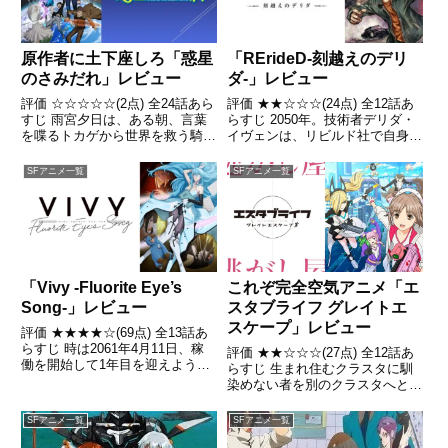
原作者に土下座しろ「惑星
「RErideD-刻越えのデリ
のさみだれ」レビュー
ダ-」レビュー
評価 ☆☆☆☆☆(2点) 全24話あら
評価 ★★☆☆☆(24点) 全12話あ
すじ 雨宮夕日は、ある朝、言葉
らすじ 2050年。技術者デリダ・
を喋るトカゲから世界を救う騎士
イヴェンは、リビルド社で自身が
の1人として選ばれたことを告げ
開発に携わった自律機械DZにバ
られる引用- Wikipedia
グがあることに気付く引用-
SFアニメ一覧
SFアニメ一覧
Wikipedia
「Vivy -Fluorite Eye’s
これぞ完全空気アニメ「エ
Song-」レビュー
スタブライフ グレイトエ
スケープ」レビュー
評価 ★★★★☆(69点) 全13話あ
らすじ 時は2061年4月11日、稼
評価 ★★☆☆☆(27点) 全12話あ
働を開始して1年目を迎えようと
らすじ 生まれ住むクラスタに馴
していた自律人型AIヴィヴィは
染めない者を別のクラスタへと移
「歌でみんなを幸せにする」使命
動させる「逃がし屋エクストラク
の為、テーマパーク「ニーアラン
ターズ」を描く。引用- Wikipedia
SFアニメ一覧
SFアニメ一覧
ド」のステージで歌っていた引
用- Wikipe...