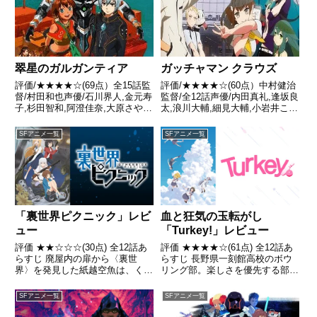
翠星のガルガンティア
ガッチャマン クラウズ
評価/★★★★☆(69点）全15話監
評価/★★★★☆(60点）中村健治
督/村田和也声優/石川界人,金元寿
監督/全12話声優/内田真礼,逢坂良
子,杉田智和,阿澄佳奈,大原さやか
太,浪川大輔,細見大輔,小岩井こと
ほか全話/各話キャプ画付き感想
りほか全話/各話キャプ画付き感
はこちら あらすじ遠い未来、宇
想はこちら あらすじ異星人犯罪
SFアニメ一覧
SFアニメ一覧
宙に進出した人類は「人類銀河同
者を秘密裏に駆除する特殊部隊・
盟」を結成し、宇宙生命体「ヒデ
ガッチャマン。その存在はフィク
ィアーズ」と争い...
ションとして、市...
血と狂気の玉転がし
「裏世界ピクニック」レビ
「Turkey!」レビュー
ュー
評価 ★★★★☆(61点) 全12話あ
評価 ★★☆☆☆(30点) 全12話あ
らすじ 長野県一刻館高校のボウ
らすじ 廃屋内の扉から〈裏世
リング部。楽しさを優先する部長
界〉を発見した紙越空魚は、くね
の麻衣に対し、勝利を渇望する利
くねを目撃し命を失う危機に陥
奈は退部を切り出し、麻衣に勝負
り、仁科鳥子に助け出される。引
SFアニメ一覧
SFアニメ一覧
を挑む。 引用- Wikipedia
用- Wikipedia