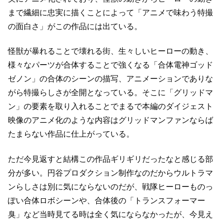
まで
繊細に忠実に描くことによって「アニメで味わう特撮
の面白さ」がこの作品には出ている。
怪獣が暴れることで壊れる街、生々しいヒーローの動き、
様々なパーツが合体することで強くなる「合体電神ゴッド
ゼノン」の合体のシーンの描写、
アニメーションでありな
がら特撮らしさが全開となっている。
そこに「グリッドマ
ン」の要素を取り入れることで
まるで本編のダイジェスト
映像のアニメ化のような内容は
グリッドマンファンならば
たまらない作品に仕上がっている。
ただ今見返すと結構この作品ギリギリだったなと感じる部
分が多い。
円谷プロダクション制作なのだからウルトラマ
ンらしさは別に気にならないのだが、
戦隊ヒーローものっ
ぽい合体ロボシーンや、合体後の「トランスフォーマー
臭」など
当時見てる時は全く気にならなかったが、今見え