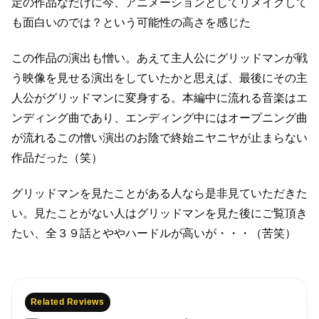
定の作品なだけに
今、アニメーションとしてリメイクして
も面白いのでは？という可能性の高さを感じた
この作品の演出も憎い。
あえて主人公にグリッドマンが戦
う映像を見せる演出をしていたかと思えば、
最後にその主
人公がグリッドマンに変身する。
本編中に流れる音楽はエ
ンディング曲であり、エンディング中にはオープニング曲
が流れる
この憎い演出のお陰で終始ニヤニヤが止まらない
作品だった（笑）
グリッドマンを見たことがある人なら是非見ていただきた
い。
見たことがない人はグリッドマンを見た後にご覧頂き
たい、
全３９話とややハードルが高いが・・・（苦笑）
Related Reviews