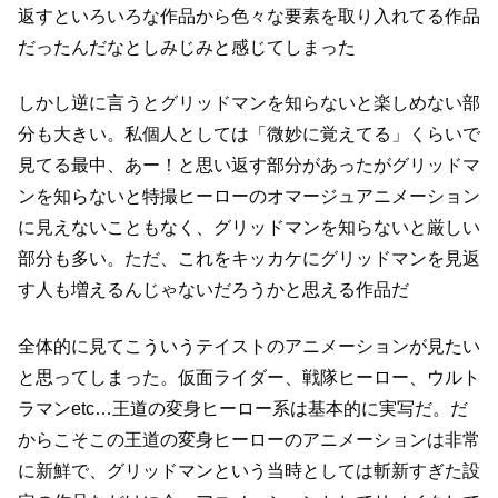
返すと
いろいろな作品から色々な要素を取り入れてる作品
だったんだなとしみじみと感じてしまった
しかし逆に言うとグリッドマンを知らないと楽しめない部
分も大きい。
私個人としては「微妙に覚えてる」くらいで
見てる最中、あー！と思い返す部分があったが
グリッドマ
ンを知らないと特撮ヒーローのオマージュアニメーション
に見えないこともなく、
グリッドマンを知らないと厳しい
部分も多い。
ただ、これをキッカケにグリッドマンを見返
す人も増えるんじゃないだろうかと思える作品だ
全体的に見てこういうテイストのアニメーションが見たい
と思ってしまった。
仮面ライダー、戦隊ヒーロー、ウルト
ラマンetc…
王道の変身ヒーロー系は基本的に実写だ。
だ
からこそこの王道の変身ヒーローのアニメーションは非常
に新鮮で、
グリッドマンという当時としては斬新すぎた設