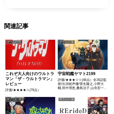
関連記事
SFアニメ一覧
SFアニメ一覧
これぞ大人向けのウルトラ
宇宙戦艦ヤマト2199
マン「ザ・ウルトラマン」
評価/★★★☆☆(46点）全26話監
レビュー
督/出渕裕声優/菅生隆之,小野大
輔,田中理恵,桑島法子,山寺宏一ほ
評価/★★★★☆(78点）
か全話/各話キャプ画付き感想は
こちら あらすじそれから8年遡る
SFアニメ一覧
SFアニメ一覧
2191年、地球人類は歴史上初め
て地球外知的生命体と接触し、両
者の間に戦端が...