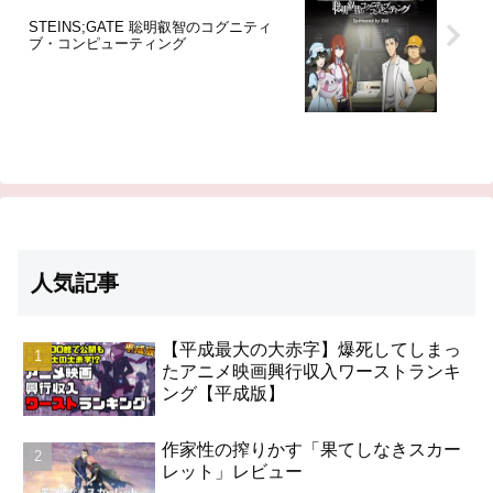
STEINS;GATE 聡明叡智のコグニティ
ブ・コンピューティング
人気記事
【平成最大の大赤字】爆死してしまっ
たアニメ映画興行収入ワーストランキ
ング【平成版】
作家性の搾りかす「果てしなきスカー
レット」レビュー