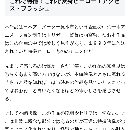
これぞ特撮！これぞ変身ヒーロー！アクセ
ス・フラッシュ
本作品は日本アニメーター見本市という企画の中の一本
ア
ニメーション制作はトリガー、監督は雨宮哲、
なお本作品
はこの企画の中では珍しく原作があり、
１９９３年に放送
されていた特撮ヒーローもののアニメ化だ
見出して感じるのは懐かしさだ（笑）
この作品の知名度は
恐らくあまり高い方ではないが、
本編映像とともに流れる
「もっと君を知れば」は当時あの作品を見ていた人にとっ
ては
おぉぉ！と言いたくなるほどの懐かしさを感じさせ
る。
そして本編映像、この作品の説明やセリフは一切ない。
そ
こは非常に残念な部分ではあるのだが
王道の特撮映像が忠
実にアニメ化されており、怪獣の動きからヒーローの動き