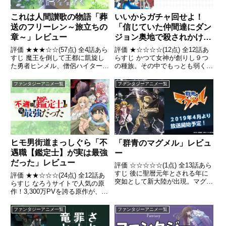
これは人間讃歌の物語「葬
いいからガチャ回せよ！
送のフリーレン～旅立ちの
「信じていた仲間達にダン
章～」レビュー
ジョン奥地で殺されかけた
がギフト『無限ガチャ』で
評価 ★★★☆☆(57点) 全4話あら
評価 ★☆☆☆☆(12点) 全12話あ
レベル9999の仲間達を手
すじ 魔王を倒して王都に凱旋し
らすじ かつて女神が創りし９つ
た勇者ヒンメル、僧侶ハイター、
の種族。その中でもっとも弱く、
に入れて元パーティーメン
戦士アイゼン、魔法使いフリーレ
嘲笑される存在──人種（ヒュー
バーと世界に復讐&『ざま
ンら勇者パーティー4人は、10年
マン）。人種の少年・ライトは幸
ファンタジーアニメ一覧
ファンタジーアニメ一覧
ぁ!』します!」レビュー
間もの旅路を終えて感慨にふけっ
運にも９つの種族で編成されたパ
ていたが、1000年は軽く生きる
ーティー『種族の集い』に迎えら
長命種のエルフであ...
れ、幸せなひと時を過ご...
ヒモ男街道まっしぐら「不
「群青のマグメル」レビュ
遇職【鑑定士】が実は最強
ー
だった」レビュー
評価 ☆☆☆☆☆(1点) 全13話あら
すじ 後に聖暦元年とされる年に
評価 ★★☆☆☆(24点) 全12話あ
突如として新大陸が出現。マグメ
らすじ なろうサイトで人気の原
ルと名付けられた大陸には未知の
作！3,300万PVを誇る原作が、小
資源や刺激、そして未知の危険が
説・漫画・そしてアニメへ！【鑑
待ち受けていた引用- Wikipedia
定】することしかできない最弱職
ファンタジーアニメ一覧
ファンタジーアニメ一覧
で不遇職の【鑑定士】アイン。
引用- Wikipedia