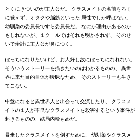
とくにきついのが主人公だ。
クラスメイトの名前をろく
に覚えず、オタクや脳筋といった
属性でしか呼ばない。
幼馴染の委員長ですら委員長だ。
なにか理由があるのか
もしれないが、１クールではそれも明かされず、
そのせ
いで余計に主人公が鼻につく。
ぼっちになりたいけど、お人好し故にぼっちになれない。
そういうストーリーを描きたいのはわかるものの、
異世
界に来た目的自体が曖昧なため、
そのストーリーも生き
てこない。
中盤になると異世界人と出会って交流したり、
クラスメ
イトの１人が不良なクラスメイトを殺害するという事件が
起きるものの、結局内輪もめだ。
暴走したクラスメイトを倒すために、
幼馴染やクラスメ