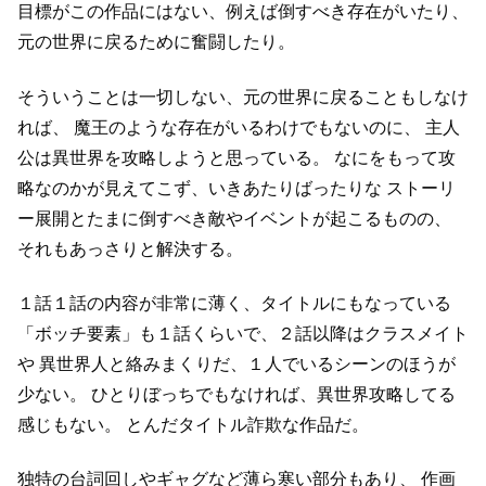
目標がこの作品にはない、例えば倒すべき存在がいたり、
元の世界に戻るために奮闘したり。
そういうことは一切しない、元の世界に戻ることもしなけ
れば、
魔王のような存在がいるわけでもないのに、
主人
公は異世界を攻略しようと思っている。
なにをもって攻
略なのかが見えてこず、いきあたりばったりな
ストーリ
ー展開とたまに倒すべき敵やイベントが起こるものの、
それもあっさりと解決する。
１話１話の内容が非常に薄く、タイトルにもなっている
「ボッチ要素」も１話くらいで、２話以降はクラスメイト
や
異世界人と絡みまくりだ、１人でいるシーンのほうが
少ない。
ひとりぼっちでもなければ、異世界攻略してる
感じもない。
とんだタイトル詐欺な作品だ。
独特の台詞回しやギャグなど薄ら寒い部分もあり、
作画