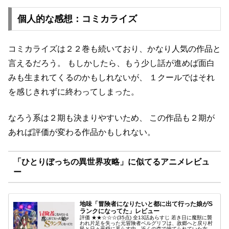
個人的な感想：コミカライズ
コミカライズは２２巻も続いており、かなり人気の作品と
言えるだろう。
もしかしたら、もう少し話が進めば面白
みも生まれてくるのかもしれないが、
１クールではそれ
を感じきれずに終わってしまった。
なろう系は２期も決まりやすいため、
この作品も２期が
あれば評価が変わる作品かもしれない。
「ひとりぼっちの異世界攻略」に似てるアニメレビュ
ー
地味「冒険者になりたいと都に出て行った娘がS
ランクになってた」レビュー
評価 ★★☆☆☆(35点) 全13話あらすじ 若き日に魔獣に襲
われ片足を失った元冒険者ベルグリフは、故郷へと戻り村
民と日々平穏に暮らす中、近くの森で捨てられていた女の