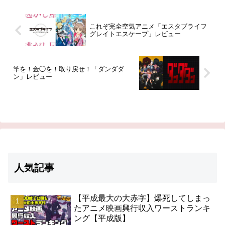
フ・オンライン」通称「ワンモ
界に閉じ込め、苦しめていた。引
ア」。その世界で、「アース」と
用- Wikipedia
いう名の青年として自由気ままに
これぞ完全空気アニメ「エスタブライフ
活...
グレイトエスケープ」レビュー
竿を！金◯を！取り戻せ！「ダンダダ
ン」レビュー
人気記事
【平成最大の大赤字】爆死してしまっ
たアニメ映画興行収入ワーストランキ
ング【平成版】