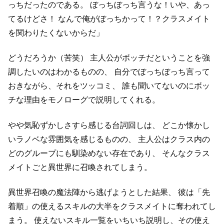
っちだったのである。
ぼっちぼっち言うな！いや、あっ
てるけどさ！
なんで俺がぼっちかって！？クラスメイト
を関わりたくないからだ」
どうだろうか（苦笑）
主人公がボッチだということを強
調したいのはわかるものの、
自分でぼっちぼっち言って
おきながら、それをツッコミ、
誰も聞いてないのにボッ
チな理由をモノローグで説明してくれる。
やや気恥ずかしさすら感じる台詞回しは、
どこか懐かし
いラノベな雰囲気を感じるものの、
主人公はクラス内の
どのグループにも馴染めない存在であり、
そんなクラス
メイトごと異世界に召喚されてしまう。
異世界召喚の魔法陣から逃げようとした結果、
彼は「先
着順」の使えるスキルの大半をクラスメイトに奪われてし
まう。
使えないスキル一覧をいちいち説明し、その使え