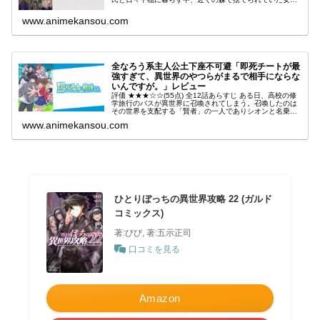
子を拾い、自分の娘“アンジェリン”として男手一人で育て
上げる。引用- Wi...
www.animekansou.com
全なろう系主人公土下座不可避「即死チートが最
強すぎて、異世界のやつらがまるで相手にならな
いんですが。」レビュー
評価 ★★★☆☆(55点) 全12話あらすじ ある日、高校の修
学旅行のバスが異世界に召喚されてしまう。召喚したのは
その世界を支配する「賢者」の一人でありシオンと名乗る
元日本人の少女で、賢者の欠員を埋めるために日本から新
www.animekansou.com
たな賢者候補として彼ら...
ひとりぼっちの異世界攻略 22 (ガルド
コミックス)
著:びび, 著:五示正司
口コミを見る
Amazon