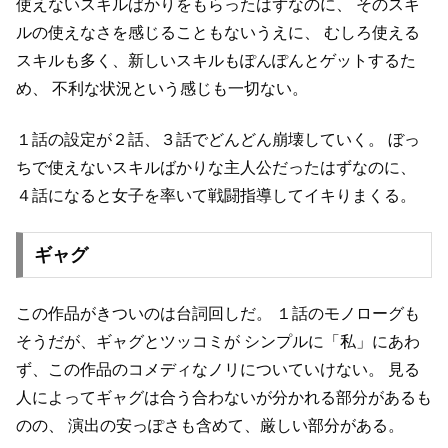
使えないスキルばかりをもらったはずなのに、
そのスキ
ルの使えなさを感じることもないうえに、
むしろ使える
スキルも多く、新しいスキルもぽんぽんとゲットするた
め、
不利な状況という感じも一切ない。
１話の設定が２話、３話でどんどん崩壊していく。
ぼっ
ちで使えないスキルばかりな主人公だったはずなのに、
４話になると女子を率いて戦闘指導してイキりまくる。
ギャグ
この作品がきついのは台詞回しだ。
１話のモノローグも
そうだが、ギャグとツッコミが
シンプルに「私」にあわ
ず、この作品のコメディなノリについていけない。
見る
人によってギャグは合う合わないが分かれる部分があるも
のの、
演出の安っぽさも含めて、厳しい部分がある。