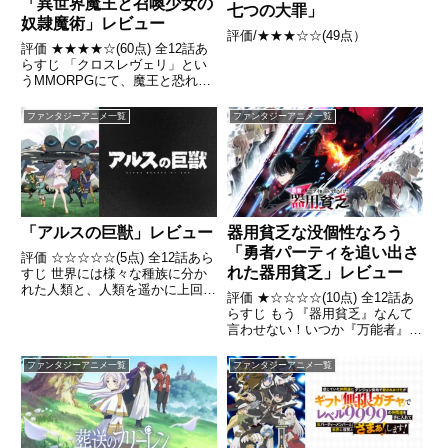
「異世界魔王と召喚少女の
七つの大罪」
奴隷魔術」レビュー
評価/★★★☆☆(49点）
評価 ★★★★☆(60点) 全12話あ
らすじ 「クロスレヴェリ」とい
うMMORPGにて、魔王と恐れら
れていたディアヴロ（坂本拓
真）。引用- Wikipedia
ファンタジーアニメ一覧
ファンタジーアニメ一覧
「アルスの巨獣」レビュー
器用貧乏な没個性なろう
「勇者パーティを追い出さ
評価 ☆☆☆☆☆(5点) 全12話あら
れた器用貧乏」レビュー
すじ 世界には様々な種族に分か
れた人類と、人類を遥かに上回る
評価 ★☆☆☆☆(10点) 全12話あ
巨体と力を持つ巨獣が蔓延ってい
らすじ もう『器用貧乏』なんて
た。引用- Wikipedia
言わせない！いつか『万能者』と
言われる探索者になってやる引
用- Wikipedia
ファンタジーアニメ一覧
ファンタジーアニメ一覧