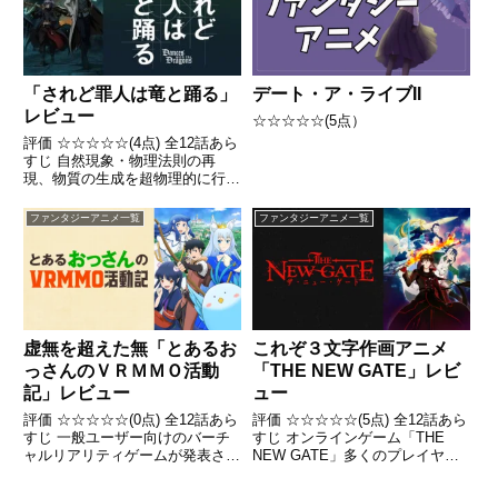
「されど罪人は竜と踊る」
デート・ア・ライブII
レビュー
☆☆☆☆☆(5点）
評価 ☆☆☆☆☆(4点) 全12話あら
すじ 自然現象・物理法則の再
現、物質の生成を超物理的に行う
ための技術体系〈咒式〉。この咒
式によって、人類はかつて〈魔
ファンタジーアニメ一覧
ファンタジーアニメ一覧
法〉として恐れられた力を自在に
操ることに成功した引用-
Wikipedia
虚無を超えた無「とあるお
これぞ３文字作画アニメ
っさんのＶＲＭＭＯ活動
「THE NEW GATE」レビ
記」レビュー
ュー
評価 ☆☆☆☆☆(0点) 全12話あら
評価 ☆☆☆☆☆(5点) 全12話あら
すじ 一般ユーザー向けのバーチ
すじ オンラインゲーム「THE
ャルリアリティゲームが発表さ
NEW GATE」多くのプレイヤー
れ、第1弾といえる新型
で賑わいを見せていた仮想空間は
VRMMO「ワンモア・フリーライ
突如姿を変え、人々をゲームの世