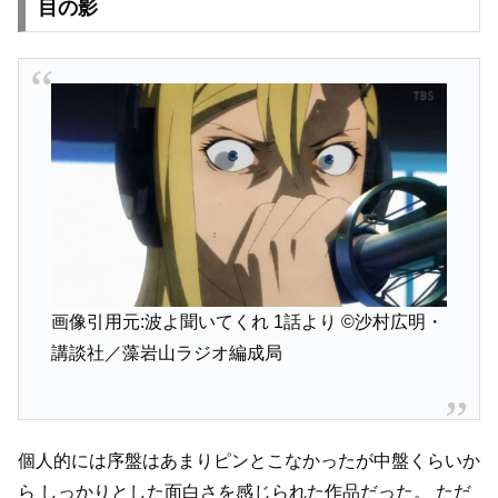
目の影
画像引用元:波よ聞いてくれ 1話より
©沙村広明・
講談社／藻岩山ラジオ編成局
個人的には序盤はあまりピンとこなかったが中盤くらいか
ら
しっかりとした面白さを感じられた作品だった。
ただ