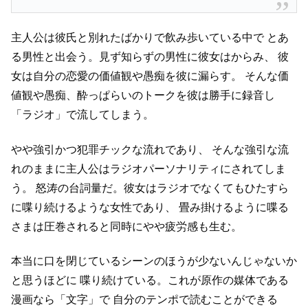
主人公は彼氏と別れたばかりで飲み歩いている中で
とあ
る男性と出会う。見ず知らずの男性に彼女はからみ、
彼
女は自分の恋愛の価値観や愚痴を彼に漏らす。
そんな価
値観や愚痴、酔っぱらいのトークを彼は勝手に録音し
「ラジオ」で流してしまう。
やや強引かつ犯罪チックな流れであり、
そんな強引な流
れのままに主人公はラジオパーソナリティにされてしま
う。
怒涛の台詞量だ。彼女はラジオでなくてもひたすら
に喋り続けるような女性であり、
畳み掛けるように喋る
さまは圧巻されると同時にやや疲労感も生む。
本当に口を閉じているシーンのほうが少ないんじゃないか
と思うほどに
喋り続けている。これが原作の媒体である
漫画なら「文字」で
自分のテンポで読むことができる