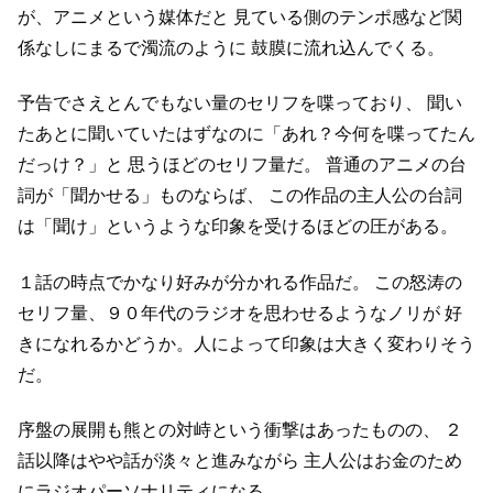
が、アニメという媒体だと
見ている側のテンポ感など関
係なしにまるで濁流のように
鼓膜に流れ込んでくる。
予告でさえとんでもない量のセリフを喋っており、
聞い
たあとに聞いていたはずなのに「あれ？今何を喋ってたん
だっけ？」と
思うほどのセリフ量だ。
普通のアニメの台
詞が「聞かせる」ものならば、
この作品の主人公の台詞
は「聞け」というような印象を受けるほどの圧がある。
１話の時点でかなり好みが分かれる作品だ。
この怒涛の
セリフ量、９０年代のラジオを思わせるようなノリが
好
きになれるかどうか。人によって印象は大きく変わりそう
だ。
序盤の展開も熊との対峙という衝撃はあったものの、
２
話以降はやや話が淡々と進みながら
主人公はお金のため
にラジオパーソナリティになる。