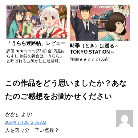
まれたお米の神様の子ども「こめ
かみっ！ガールズ」七姉妹が活躍
日常
日常
するお話です。。 引用-
Wikipedia
「うらら迷路帖」レビュー
時季（とき）は巡る～
評価 ★★☆☆☆(23点) 全12話あ
TOKYO STATION～
らすじ 物語の舞台は「うらら」
評価/★★☆☆☆(36点）
と呼ばれる占師が住む迷路町。引
用- Wikipedia
この作品をどう思いましたか？あな
たのご感想をお聞かせください
ななし
より:
2020年7月2日 2:35 AM
人を選ぶ分，辛い点数？