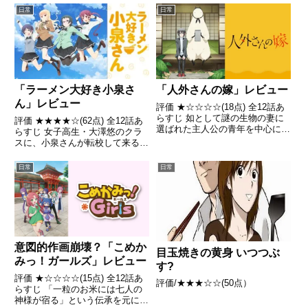
ィー最新刊!! 全校生徒の姉を自称
日常
日常
する生徒会長・ふぶきも加わり、
靄子の周辺はさらに賑やかに。と
どまるところを知らない...
「ラーメン大好き小泉さ
「人外さんの嫁」レビュー
ん」レビュー
評価 ★☆☆☆☆(18点) 全12話あ
らすじ 如として謎の生物の妻に
評価 ★★★★☆(62点) 全12話あ
選ばれた主人公の青年を中心に、
らすじ 女子高生・大澤悠のクラ
様々な人間と人外のカップルの日
スに、小泉さんが転校して来る。
常引用- Wikipedia
無口でミステリアスな小泉さんだ
が、実は彼女は日ごと美味しいラ
日常
日常
ーメンを求める、ラーメンマニア
だった引用- Wikipedia
意図的作画崩壊？「こめか
目玉焼きの黄身 いつつぶ
みっ！ガールズ」レビュー
す?
評価 ★☆☆☆☆(15点) 全12話あ
評価/★★★☆☆(50点）
らすじ 「一粒のお米には七人の
神様が宿る」という伝承を元に生