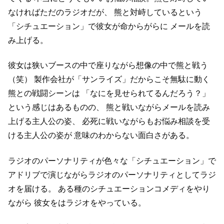
なければただのラジオだが、
熊と対峙しているという
「シチュエーション」で彼女が命からがらに
メールを読
み上げる。
彼女は狭いブースの中で座りながら想像の中で熊と戦う
（笑）
製作会社が「サンライズ」だからこそ無駄に動く
熊との戦闘シーンは
「なにを見せられてるんだろう？」
という感じはあるものの、
熊と戦いながらメールを読み
上げる主人公の姿、
必死に戦いながらもお悩み相談を受
ける主人公の姿が
意味のわからない面白さがある。
ラジオのパーソナリティが色々な「シチュエーション」で
アドリブで演じながらラジオのパーソナリティとしてラジ
オを届ける。
ある種のシチュエーションコメディをやり
ながら
彼女をはラジオをやっている。