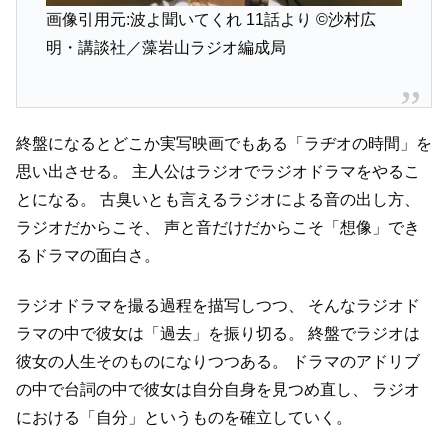
画像引用元:波よ聞いてくれ 11話より
©沙村広
明・講談社／藻岩山ラジオ編成局
終盤になるとどこか実写映画でもある「ラヂオの時間」を
思い出させる。
主人公はラジオでラジオドラマをやるこ
とになる。
古臭いとも言えるラジオによる音の出し方、
ラジオだからこそ、
声と音だけだからこそ「想像」でき
るドラマの面白さ。
ラジオドラマを撮る過程を描写しつつ、
そんなラジオド
ラマの中で彼女は「過去」を振り切る。
終盤でラジオは
彼女の人生そのものになりつつある。
ドラマのアドリブ
の中で台詞の中で彼女は自分自身を見つめ直し、
ラジオ
における「自分」というものを確立していく。