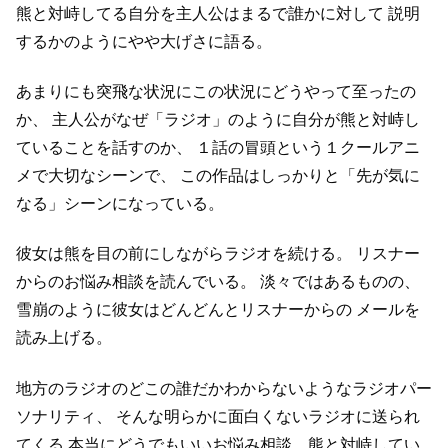
熊と対峙してる自分を主人公はまるで誰かに対して
説明
するかのようにやや大げさに語る。
あまりにも突飛な状況にこの状況にどうやって至ったの
か、
主人公がなぜ「ラジオ」のように自分が熊と対峙し
ていることを話すのか、
１話の冒頭という１クールアニ
メで大切なシーンで、
この作品はしっかりと「先が気に
なる」シーンになっている。
彼女は熊を目の前にしながらラジオを続ける。
リスナー
からのお悩み相談を読んでいる。
淡々ではあるものの、
雪崩のように彼女はどんどんとリスナーからの
メールを
読み上げる。
地方のラジオのどこの誰だかわからないようなラジオパー
ソナリティ、
そんな明らかに面白くないラジオに送られ
てくる
本当にどうでもいいお悩み相談。熊と対峙してい