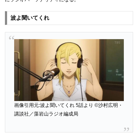
波よ聞いてくれ
画像引用元:波よ聞いてくれ 5話より
©沙村広明・
講談社／藻岩山ラジオ編成局