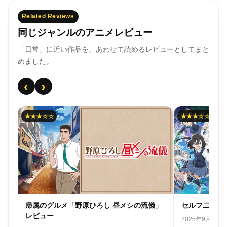
Related Reviews
同じジャンルのアニメレビュー
「日常」に近い作品を、あわせて読めるレビューとしてまと
めました。
‹
›
★★★☆☆
★★★☆☆
」
セルフ二次創作「mono」レビュー
テレ東風旅番
つ旅 That’s
2025年9月7日