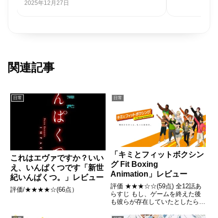
2025年8月27日
関連記事
日常
日常
「キミとフィットボクシン
これはエヴァですか？いい
グ Fit Boxing
え、いんぱくつです「新世
Animation」レビュー
紀いんぱくつ。」レビュー
評価 ★★★☆☆(59点) 全12話あ
評価/★★★★☆(66点）
らすじ もし、ゲームを終えた後
も彼らが存在していたとしたら。
もし、見えないところでトンデモ
ない行動をしていたとしたら。引