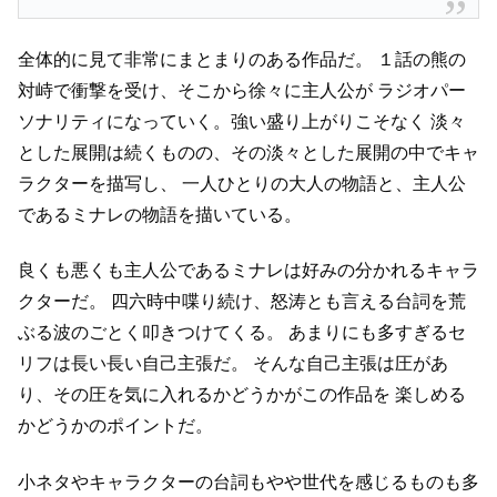
全体的に見て非常にまとまりのある作品だ。
１話の熊の
対峙で衝撃を受け、そこから徐々に主人公が
ラジオパー
ソナリティになっていく。強い盛り上がりこそなく
淡々
とした展開は続くものの、その淡々とした展開の中でキャ
ラクターを描写し、
一人ひとりの大人の物語と、主人公
であるミナレの物語を描いている。
良くも悪くも主人公であるミナレは好みの分かれるキャラ
クターだ。
四六時中喋り続け、怒涛とも言える台詞を荒
ぶる波のごとく叩きつけてくる。
あまりにも多すぎるセ
リフは長い長い自己主張だ。
そんな自己主張は圧があ
り、その圧を気に入れるかどうかがこの作品を
楽しめる
かどうかのポイントだ。
小ネタやキャラクターの台詞もやや世代を感じるものも多