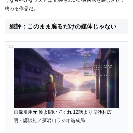
うな爽やかなラストは
気持ちのいい爽快感を感じさせて
終わる作品だ。
総評：このまま腐るだけの媒体じゃない
画像引用元:波よ聞いてくれ 12話より
©沙村広
明・講談社／藻岩山ラジオ編成局