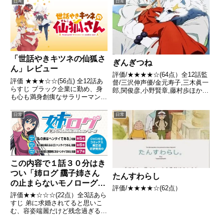
日常
日常
用- Wikipedia
「世話やきキツネの仙狐さ
ぎんぎつね
ん」レビュー
評価/★★★★☆(64点）全12話監
評価 ★★★☆☆(56点) 全12話あ
督/三沢伸声優/金元寿子,三木眞一
らすじ ブラック企業に勤め、身
郎,関俊彦,小野賢章,藤村歩ほか全
も心も満身創痍なサラリーマン中
話/各話キャプ画付き感想はこち
野は、激務を終えたある日、自宅
ら あらすじ まことは、神使の
で料理を作る謎の少女に遭遇する
狐・銀太郎が見える、神社の跡取
日常
日常
引用- Wikipedia
りの女の子。不思議な力を持つ銀
太郎ですが、やる...
この内容で１話３０分はき
つい「姉ログ 靄子姉さん
たんすわらし
の止まらないモノローグ」
評価/★★★★☆(62点）
レビュー
評価★★☆☆☆(22点）全3話あら
すじ 弟に求婚されてると思いこ
む、容姿端麗だけど残念過ぎるＪ
Ｋ・靄子の妄想系ショートコメデ