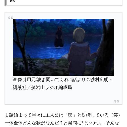
画像引用元:波よ聞いてくれ 1話より
©沙村広明・
講談社／藻岩山ラジオ編成局
１話始まって早々に主人公は「熊」と対峙している（笑）
一体全体どんな状況なんだ？と疑問に思いつつ、
そんな