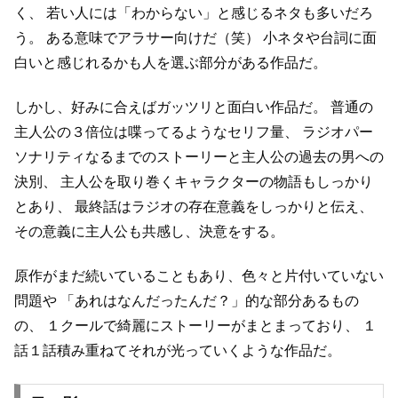
く、
若い人には「わからない」と感じるネタも多いだろ
う。
ある意味でアラサー向けだ（笑）
小ネタや台詞に面
白いと感じれるかも人を選ぶ部分がある作品だ。
しかし、好みに合えばガッツリと面白い作品だ。
普通の
主人公の３倍位は喋ってるようなセリフ量、
ラジオパー
ソナリティなるまでのストーリーと主人公の過去の男への
決別、
主人公を取り巻くキャラクターの物語もしっかり
とあり、
最終話はラジオの存在意義をしっかりと伝え、
その意義に主人公も共感し、決意をする。
原作がまだ続いていることもあり、色々と片付いていない
問題や
「あれはなんだったんだ？」的な部分あるもの
の、
１クールで綺麗にストーリーがまとまっており、
１
話１話積み重ねてそれが光っていくような作品だ。