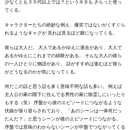
少なくとも３０代以上では？というネタも
さらっと使っ
てくる。
キャラクターたちの絶妙な例え、爆笑ではないがくすぐら
れるようなギャグが
見れば見るほど癖になってくる。
彼らは大人だ。
大人であるがゆえに過去があり、大人で
あるがゆえにこれまでの経験がある。
そんな大人の彼ら
の一人ひとりに物語があり、
話がすすめば進むほど彼ら
がどうなるのかが気になってくる。
何だこの話と思う話も多く意味不明な話も多い。
例えば
主人公の家の階下に住んでる男性の家に除霊しにいったり
もする（笑）
序盤から彼のエピソードにつながるような
伏線が張り巡らされており、
「あのシーンは一体何だっ
たんだ？」と思うシーンが後のエピソードにつながる。
序盤では意味のわからないシーンが中盤でつながってくる