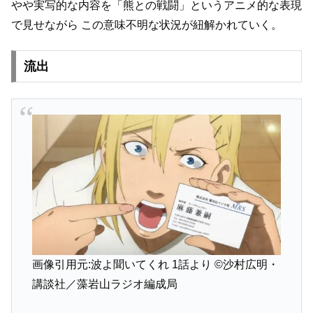
やや実写的な内容を「熊との戦闘」というアニメ的な表現
で見せながら
この意味不明な状況が紐解かれていく。
流出
画像引用元:波よ聞いてくれ 1話より
©沙村広明・
講談社／藻岩山ラジオ編成局