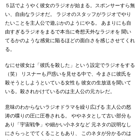
５話でようやく彼女のラジオが始まる。スポンサーすら無
い、自由なラジオだ。
ラジオのスタッフがラジオでやり
たいことを主人公で遊ぶかのようにやる。
あまりにも自
由すぎるラジオをまるで本当に奇想天外なラジオを
聞い
てるかのような感覚に陥るほどの面白さを感じさせてくれ
る。
なにせ彼女は「彼氏を殺した」という設定でラジオをする
（笑）
リスナーも戸惑いを見せる中で、今まさに彼氏を
殺そうとしようといている女性も
彼女の生放送を聞いて
いる。殺されかけているのは主人公の元カレだ。
意味のわからないラジオドラマを繰り広げる
主人公の怒
涛の喋りの圧に圧巻される。
ややネタとして古い部分も
あり「宇宙戦争」や細かい小ネタなど
元ネタの説明なし
にさらっとでてくることもあり、
このネタが分かるのは