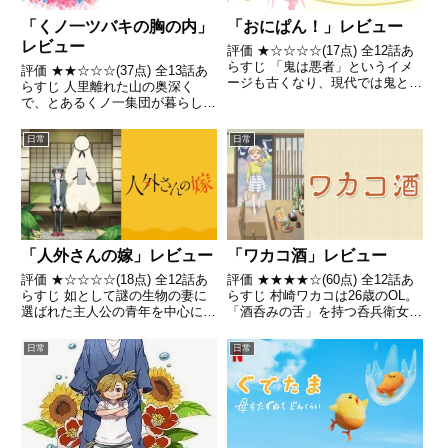
「くノ一ツバキの胸の内」
「おにぱん！」レビュー
レビュー
評価 ★☆☆☆☆(17点) 全12話あ
らすじ 「鬼は悪者」というイメ
評価 ★★☆☆☆(37点) 全13話あ
ージも古くなり、現代では鬼と人
らすじ 人里離れた山の奥深く
間が共存しているが、昔のやんち
で、とあるくノ一集団が暮らして
ゃによって誤解を受けることもあ
いました。引用- Wikipedia
った引用- Wikipedia
日常
日常
「人外さんの嫁」レビュー
「ワカコ酒」レビュー
評価 ★☆☆☆☆(18点) 全12話あ
評価 ★★★★☆(60点) 全12話あ
らすじ 如として謎の生物の妻に
らすじ 村崎ワカコは26歳のOL。
選ばれた主人公の青年を中心に、
「酒呑みの舌」を持つ呑兵衛女
様々な人間と人外のカップルの日
子。思い立ったら初めての店でも
常引用- Wikipedia
躊躇なく1人で暖簾をくぐり、美
日常
日常
味しい料理を肴に、酒を嗜んでい
る引用- Wikipedia