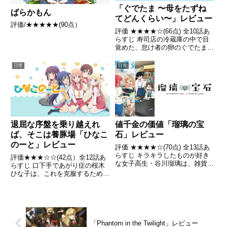
「ぐでたま 〜母をたずね
ばらかもん
てどんくらい〜」レビュー
評価/★★★★★(90点）
評価 ★★★★☆(66点) 全10話あ
らすじ 寿司店の冷蔵庫の中で目
覚めた、怠け者の卵のぐでたまと
元気いっぱいなヒヨコのしゃきぴ
よ。引用- Wikipedia
日常
日常
値千金の価値「瑠璃の宝
退屈な序盤を乗り越えれ
石」レビュー
ば、そこは養豚場「ひなこ
のーと」レビュー
評価 ★★★★☆(70点) 全13話あ
らすじ キラキラしたものが好き
評価★★★☆☆(42点）全12話あ
な女子高生・谷川瑠璃は、雑貨屋
らすじ 口下手であがり症の桜木
で見かけた水晶の結晶に心を奪わ
ひな子は、これを克服するため、
れ、かつて祖父が水晶を採取して
憧れの藤宮女子高校の演劇部に入
いた山へ向かう。 引用-
ろうと上京する。下宿先は古本屋
Wikipedia
で、本を食べる少女がいたうえ、
高校の演劇部はすでに廃部になっ
たと聞かされる。アパート「...
「Phantom in the Twilight」レビュー