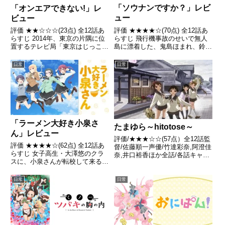
「ソウナンですか？」レビ
「オンエアできない!」レ
ュー
ビュー
評価 ★★★★☆(70点) 全12話あ
評価 ★★☆☆☆(23点) 全12話あ
らすじ 飛行機事故のせいで無人
らすじ 2014年、東京の片隅に位
島に漂着した、鬼島ほまれ、鈴森
置するテレビ局「東京はじっこテ
明日香、天谷睦、九条紫音の女子
レビジョン」に新人ADとして入
高校生4人組は、その日からサバ
社したまふねこ引用- Wikipedia
日常
日常
イバル生活に突入する。引用-
Wikipedia
「ラーメン大好き小泉さ
たまゆら～hitotose～
ん」レビュー
評価/★★★☆☆(57点）全12話監
評価 ★★★★☆(62点) 全12話あ
督/佐藤順一声優/竹達彩奈,阿澄佳
らすじ 女子高生・大澤悠のクラ
奈,井口裕香ほか全話/各話キャプ
スに、小泉さんが転校して来る。
画付き感想はこちら あらすじ瀬
無口でミステリアスな小泉さんだ
戸内の竹原を主な舞台として、写
が、実は彼女は日ごと美味しいラ
真好きの女子高校生である 沢渡
日常
日常
ーメンを求める、ラーメンマニア
楓とその友達が、それぞれのまだ
だった引用- Wikipedia
おぼろげな「夢」を...