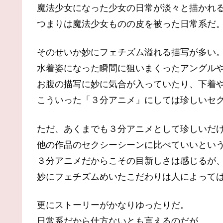
魔法少女になった少女の日常が淡々と描かれ
つまりは魔法少女ものの皮を被った日常系だ
そのせいか妙にフェチズム溢れる描写が多い
水着姿になった瞬間に狙いまくったアングル
お腹の描写に妙に気合が入っていたり、下着
こういった「３分アニメ」にしては珍しいセ
ただ、あくまでも３分アニメとして珍しいだ
他の作品のセクシーシーンに比べていいとい
３分アニメだからこその目新しさは感じるが
妙にフェチズムめいたこだわりは人によって
更にストーリーがかなりゆったりだ。
日常系だから仕方ないとも言えるのだが、