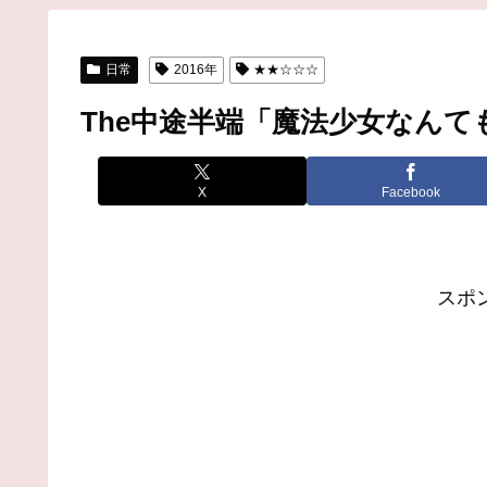
日常
2016年
★★☆☆☆
The中途半端「魔法少女なん
X
Facebook
スポ